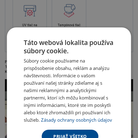
UV tlač na
Tampónová tlač
farebný podklad
1-zložková
farba, balené v
krabičke
Táto webová lokalita používa
súbory cookie.
Súbory cookie používame na
Plastová PowerBank s kapacitou 2200mAh a USB káblom. Rozmery:
11,9 x 6,6 x 0,8 cm. Odporúčaná technológia potlače: tampónová T2.
prispôsobenie obsahu, reklám a analýzu
Kartónové množstvo v ks: 100
návštevnosti. Informácie o vašom
používaní našej stránky zdieľame aj s
našimi reklamnými a analytickými
partnermi, ktorí ich môžu kombinovať s
inými informáciami, ktoré ste im poskytli
alebo ktoré zhromaždili pri používaní ich
služieb.
Zásady ochrany osobných údajov
PRIJAŤ VŠETKO