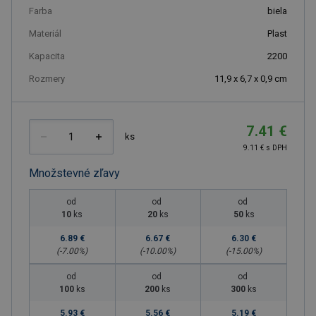
Farba
biela
Materiál
Plast
Kapacita
2200
Rozmery
11,9 x 6,7 x 0,9 cm
7.41 €
ks
9.11 € s DPH
Množstevné zľavy
od
od
od
10
ks
20
ks
50
ks
6.89 €
6.67 €
6.30 €
(-
7.00
%)
(-
10.00
%)
(-
15.00
%)
od
od
od
100
ks
200
ks
300
ks
5.93 €
5.56 €
5.19 €