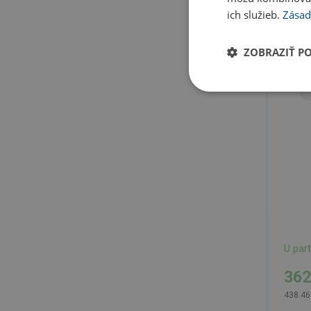
ich služieb.
Zásad
ZOBRAZIŤ P
U par
362
438.46