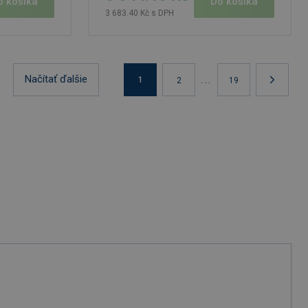
o košíka
Do košíka
3 683.40 Kč s DPH
Načítať ďalšie
...
1
2
19