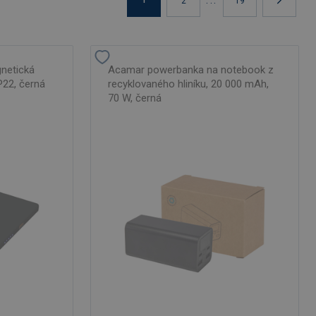
2
19
netická
Acamar powerbanka na notebook z
22, černá
recyklovaného hliníku, 20 000 mAh,
70 W, černá