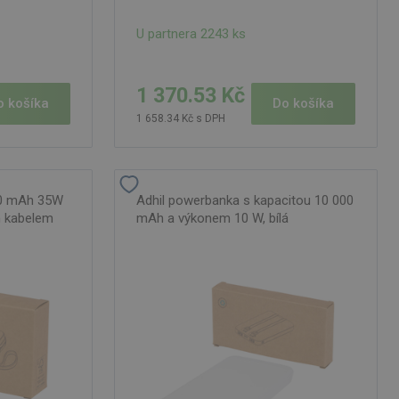
U partnera 2243 ks
1 370.53 Kč
o košíka
Do košíka
1 658.34 Kč s DPH
00 mAh 35W
Adhil powerbanka s kapacitou 10 000
m kabelem
mAh a výkonem 10 W, bílá