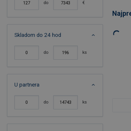
do
€
Najpr
Skladom do 24 hod
do
ks
U partnera
do
ks