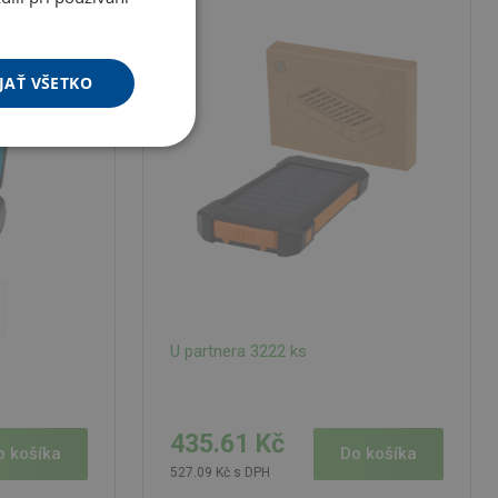
JAŤ VŠETKO
U partnera 3222 ks
435.61 Kč
Do košíka
o košíka
527.09 Kč s DPH