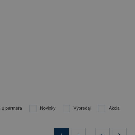
 u partnera
Novinky
Výpredaj
Akcia
...
1