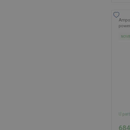
Ampo
power
NOVI
U par
684