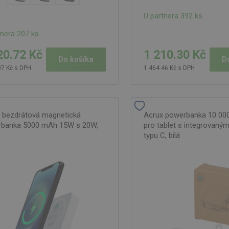
U partnera 392 ks
tnera 207 ks
1 210.30 Kč
20.72 Kč
D
Do košíka
1 464.46 Kč s DPH
07 Kč s DPH
 bezdrátová magnetická
Acrux powerbanka 10 0
banka 5000 mAh 15W s 20W,
pro tablet s integrovaný
typu C, bílá