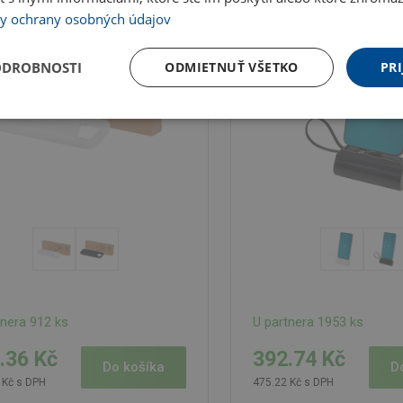
y ochrany osobných údajov
ODROBNOSTI
ODMIETNUŤ VŠETKO
PRI
tnera 912 ks
U partnera 1953 ks
.36 Kč
392.74 Kč
Do košíka
D
 Kč s DPH
475.22 Kč s DPH