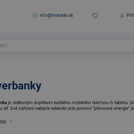
info@imitrade.sk
Pri
erbanky
nka
je oblíbeným doplňkem každého mobilního telefonu či tabletu. Ur
ou síť. Svá zařízení nabijete kdekoliv jste pomocí “přenosné energie
viac