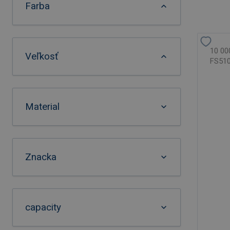
Farba
10 0
Veľkosť
FS510
Material
Znacka
capacity