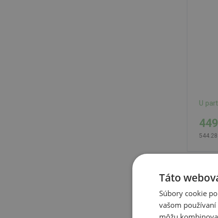
U par
449
544.28
Táto webová
Alkes
recyk
Súbory cookie po
kapac
vašom používaní n
môžu kombinovať s