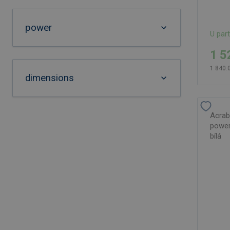
power
U par
1 5
1 840.
dimensions
Acrab
power
bílá