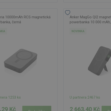
ria 10000mAh RCS magnetická
Anker MagGo QI2 magnet
banka, černá
powerbanka 10 000 mAh,
NKA
NOVINKA
tnera 1253 ks
U partnera 2467 ks
.29 Kč
2 663.40 Kč