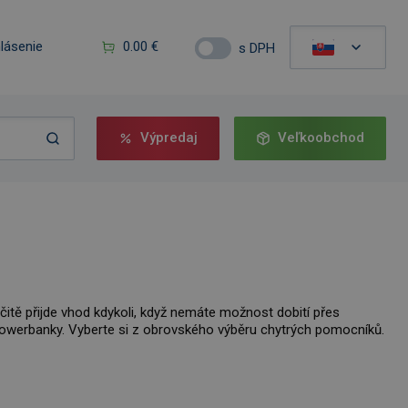
hlásenie
0.00 €
s DPH
Výpredaj
Veľkoobchod
čitě přijde vhod kdykoli, když nemáte možnost dobití přes
” powerbanky. Vyberte si z obrovského výběru chytrých pomocníků.