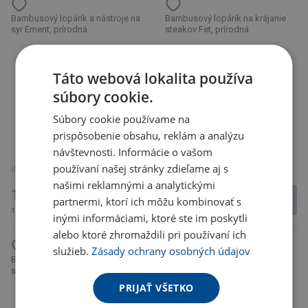
Bambusový lopárik a nástroje na
Bambusový lopárik na krájanie
syr Ement, prírodná
steakov Fet, prírodná
Táto webová lokalita používa
súbory cookie.
Súbory cookie používame na
prispôsobenie obsahu, reklám a analýzu
návštevnosti. Informácie o vašom
používaní našej stránky zdieľame aj s
U partnera 1613 ks
Nie je skladom
našimi reklamnými a analytickými
13.34 €
39.07 €
partnermi, ktorí ich môžu kombinovať s
16.41 € s DPH
48.06 € s DPH
inými informáciami, ktoré ste im poskytli
alebo ktoré zhromaždili pri používaní ich
služieb.
Zásady ochrany osobných údajov
Bambusový lopárik s nožom Pao,
Čašnícký Otvárač Carmenier,
sivá
prírodná
PRIJAŤ VŠETKO