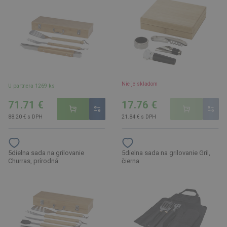
Nie je skladom
U partnera 1269 ks
71.71 €
17.76 €
88.20 € s DPH
21.84 € s DPH
5dielna sada na grilovanie
5dielna sada na grilovanie Gril,
Churras, prírodná
čierna