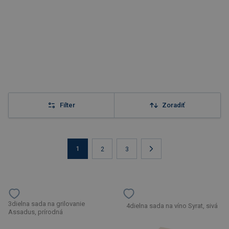
Filter
Zoradiť
1
2
3
3dielna sada na grilovanie
4dielna sada na víno Syrat, sivá
Assadus, prírodná