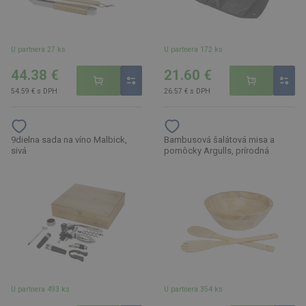
U partnera 27 ks
U partnera 172 ks
44.38 €
21.60 €
54.59 € s DPH
26.57 € s DPH
9dielna sada na víno Malbick,
Bambusová šalátová misa a
sivá
pomôcky Argulls, prírodná
U partnera 493 ks
U partnera 354 ks