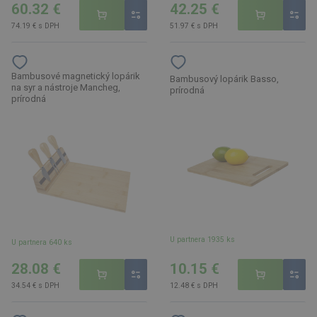
60.32 €
42.25 €
74.19 € s DPH
51.97 € s DPH
Bambusové magnetický lopárik
Bambusový lopárik Basso,
na syr a nástroje Mancheg,
prírodná
prírodná
U partnera 1935 ks
U partnera 640 ks
28.08 €
10.15 €
34.54 € s DPH
12.48 € s DPH