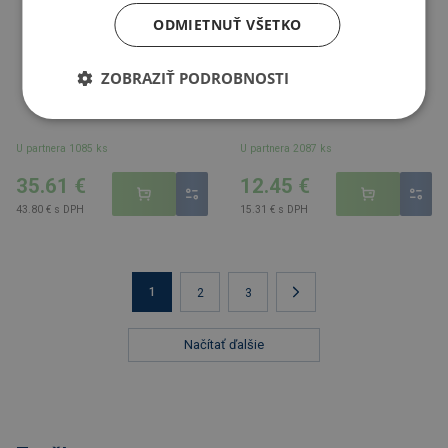
ODMIETNUŤ VŠETKO
ZOBRAZIŤ PODROBNOSTI
U partnera 1085 ks
U partnera 2087 ks
35.61 €
12.45 €
43.80 € s DPH
15.31 € s DPH
1
2
3
Načítať ďalšie