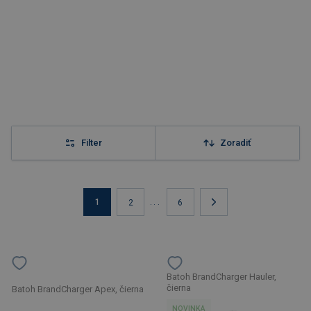
Filter
Zoradiť
1
...
2
6
Batoh BrandCharger Hauler,
čierna
Batoh BrandCharger Apex, čierna
NOVINKA