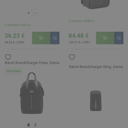
U partnera 4048 ks
U partnera 2563 ks
36.23 €
84.48 €
44.56 € s DPH
103.91 € s DPH
Batoh BrandCharger Pulse, čierna
Batoh Brandcharger Sling, čierna
NOVINKA