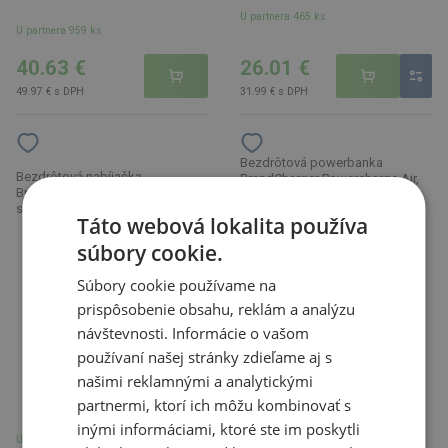
U partnera 465 ks
U partnera 959 ks
40.63 €
26.01 €
49.97 € s DPH
31.99 € s DPH
Bezdrôtová powerbanka
Bezdrôtová nabíjačka
BrandCharger Powercharge Air,
Brandcharger Evopad Charge,
biela
sivá
Táto webová lokalita používa
NOVINKA
súbory cookie.
Súbory cookie používame na
prispôsobenie obsahu, reklám a analýzu
návštevnosti. Informácie o vašom
používaní našej stránky zdieľame aj s
našimi reklamnými a analytickými
partnermi, ktorí ich môžu kombinovať s
inými informáciami, ktoré ste im poskytli
U partnera 1052 ks