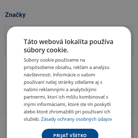
Značky
Táto webová lokalita používa
súbory cookie.
Súbory cookie používame na
prispôsobenie obsahu, reklám a analýzu
návštevnosti. Informácie o vašom
používaní našej stránky zdieľame aj s
našimi reklamnými a analytickými
partnermi, ktorí ich môžu kombinovať s
inými informáciami, ktoré ste im poskytli
Tlačoviny
Katalógy
alebo ktoré zhromaždili pri používaní ich
služieb.
Zásady ochrany osobných údajov
PRIJAŤ VŠETKO