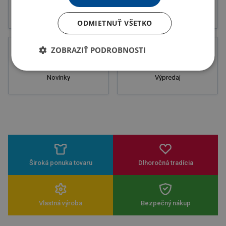
Letáky
Potlač
ODMIETNUŤ VŠETKO
ZOBRAZIŤ PODROBNOSTI
Novinky
Výpredaj
Široká ponuka tovaru
Dlhoročná tradícia
Vlastná výroba
Bezpečný nákup