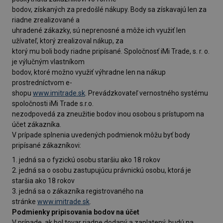
bodov, získaných za predošlé nákupy. Body sa získavajú len za
riadne zrealizované a
uhradené zákazky, sú neprenosné a môže ich využiť len
užívateľ, ktorý zrealizoval nákup, za
ktorý mu boli body riadne pripísané. Spoločnosť iMi Trade, s. r. o.
je výlučným vlastníkom
bodov, ktoré možno využiť výhradne len na nákup
prostredníctvom e-
shopu
www.imitrade.sk
. Prevádzkovateľ vernostného systému
spoločnosti iMi Trade s.r.o.
nezodpovedá za zneužitie bodov inou osobou s prístupom na
účet zákazníka.
V prípade splnenia uvedených podmienok môžu byť body
pripísané zákazníkovi:
1. jedná sa o fyzickú osobu staršiu ako 18 rokov
2. jedná sa o osobu zastupujúcu právnickú osobu, ktorá je
staršia ako 18 rokov
3. jedná sa o zákazníka registrovaného na
stránke
www.imitrade.sk
.
Podmienky pripisovania bodov na účet
V prípade, ak bol tovar riadne dodaný a zaplatený, budú na