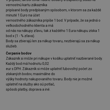
vernostnú kartu zákazníka
pripísané body predpísaným spôsobom, v ktorom sa za každé
minuté 1 Euro na účet
vernostného zákazníka pripíše 1 bod. V prípade, že sa jedná o
veľkoobchodného klienta a má
od nás na nákupy zľavu, tak z každého 1 Eura nákupu získa 1
bod x (1 - % zľava).
Body sa zbierajú len za nákup tovaru, nezbierajú sa za nákup
služieb.
Čerpanie bodov
Zákazník si môže pri nákupe v košíku uplatniť nazbierané body.
Každý bod má hodnotu 0,02
eur s DPH. Zákazník si môže uplatniť ľubovoľný počet zo
získaných bodov, maximálne do
výšky hodnoty nakupovaného tovaru. Body nie je možné
uplatniť na služby ako sú potlač,
spôsob platby, doprava a iné.