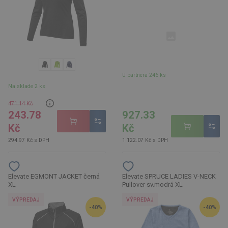
U partnera 246 ks
Na sklade 2 ks
471.14 Kč
243.78
927.33
Kč
Kč
294.97 Kč s DPH
1 122.07 Kč s DPH
Elevate EGMONT JACKET černá
Elevate SPRUCE LADIES V-NECK
XL
Pullover sv.modrá XL
VÝPREDAJ
VÝPREDAJ
-40%
-40%