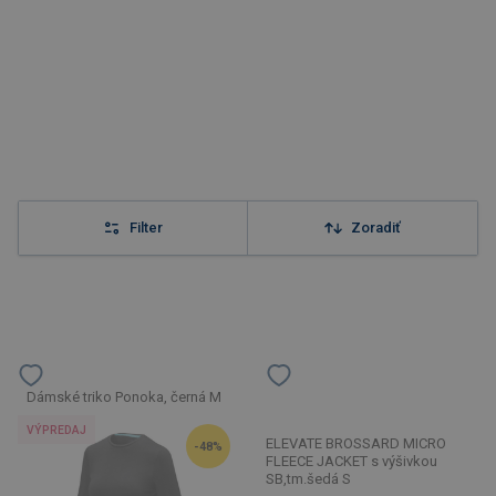
Filter
Zoradiť
Dámské triko Ponoka, černá M
VÝPREDAJ
ELEVATE BROSSARD MICRO
-48%
FLEECE JACKET s výšivkou
SB,tm.šedá S