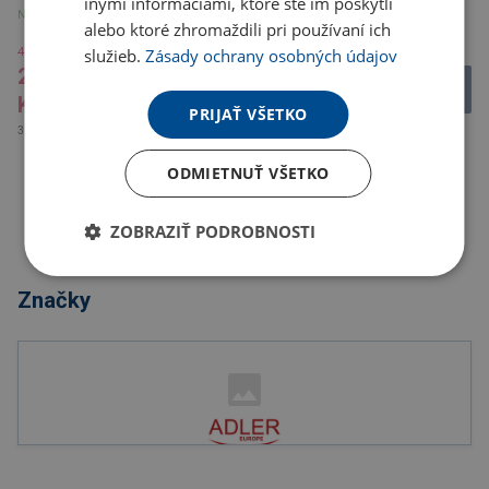
inými informáciami, ktoré ste im poskytli
Na sklade 1 ks
Na sklade 1 ks
alebo ktoré zhromaždili pri používaní ich
421.65 Kč
244.27 Kč
služieb.
Zásady ochrany osobných údajov
252.11
121.28
Kč
Kč
PRIJAŤ VŠETKO
305.05 Kč s DPH
146.75 Kč s DPH
ODMIETNUŤ VŠETKO
ZOBRAZIŤ PODROBNOSTI
Značky