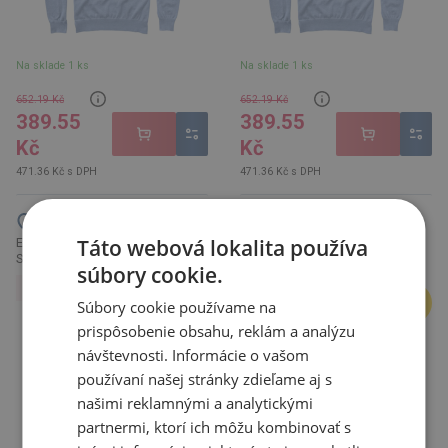
Na sklade 1 ks
Na sklade 1 ks
652.19 Kč
652.19 Kč
389.55
389.55
Kč
Kč
471.36 Kč s DPH
471.36 Kč s DPH
Táto webová lokalita používa
Elevate YUKON POLO nám.modrá
Vesta Elevate Tyndall micro
S
fleece, černá XS
súbory cookie.
VÝPREDAJ
VÝPREDAJ
-40%
-50%
Súbory cookie používame na
prispôsobenie obsahu, reklám a analýzu
návštevnosti. Informácie o vašom
používaní našej stránky zdieľame aj s
našimi reklamnými a analytickými
partnermi, ktorí ich môžu kombinovať s