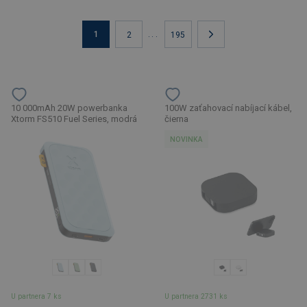
1
...
2
195
10 000mAh 20W powerbanka
100W zaťahovací nabíjací kábel,
Xtorm FS510 Fuel Series, modrá
čierna
NOVINKA
U partnera 7 ks
U partnera 2731 ks