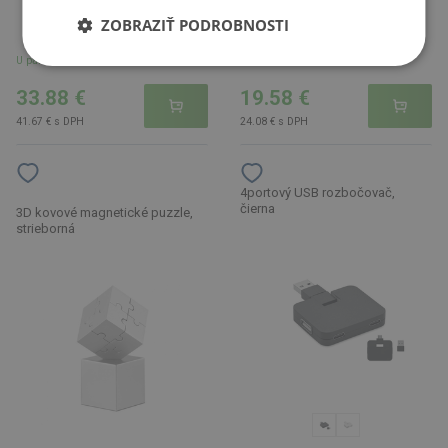
ZOBRAZIŤ PODROBNOSTI
U partnera 414 ks
U partnera 539 ks
33.88 €
19.58 €
41.67 € s DPH
24.08 € s DPH
4portový USB rozbočovač,
čierna
3D kovové magnetické puzzle,
strieborná