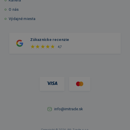
Kariéra
O nás
Výdajné miesta
Zákaznícke recenzie
4,7
info@imitrade.sk
Copyright © 2026 iMi Trade s.r.o.