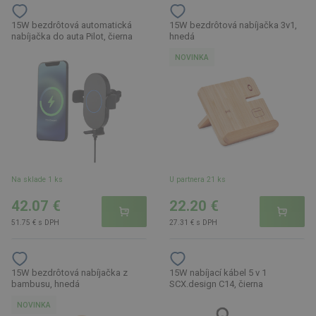
15W bezdrôtová automatická
15W bezdrôtová nabíjačka 3v1,
nabíjačka do auta Pilot, čierna
hnedá
NOVINKA
Na sklade 1 ks
U partnera 21 ks
42.07 €
22.20 €
51.75 € s DPH
27.31 € s DPH
15W bezdrôtová nabíjačka z
15W nabíjací kábel 5 v 1
bambusu, hnedá
SCX.design C14, čierna
NOVINKA