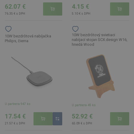
62.07 €
4.15 €
76.35 € s DPH
5.10 € s DPH
10W bezdrôtový svietiaci
10W bezdrôtová nabíjačka
nabíjací stojan SCX.design W16,
Philips, čierna
hnedá Wood
U partnera 947 ks
U partnera 45 ks
17.54 €
52.92 €
21.57 € s DPH
65.09 € s DPH