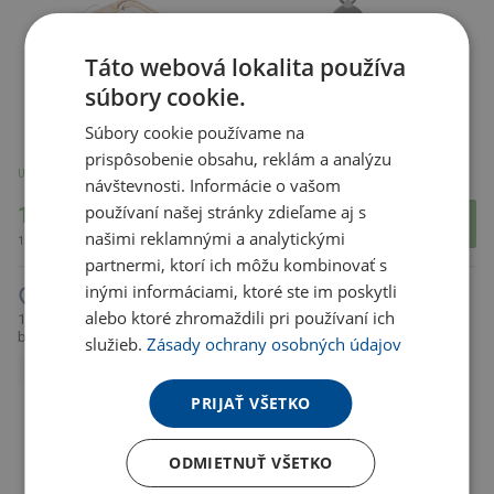
Táto webová lokalita používa
súbory cookie.
Súbory cookie používame na
prispôsobenie obsahu, reklám a analýzu
U partnera 1137 ks
U partnera 3477 ks
návštevnosti. Informácie o vašom
používaní našej stránky zdieľame aj s
12.21 €
15.03 €
našimi reklamnými a analytickými
15.02 € s DPH
18.49 € s DPH
partnermi, ktorí ich môžu kombinovať s
inými informáciami, ktoré ste im poskytli
alebo ktoré zhromaždili pri používaní ich
15W reproduktor s bezdrôtovým,
32GB USB disk s porty USB-C a
biela
USB-A 3.0 Duo Slim, biela
služieb.
Zásady ochrany osobných údajov
NOVINKA
PRIJAŤ VŠETKO
ODMIETNUŤ VŠETKO