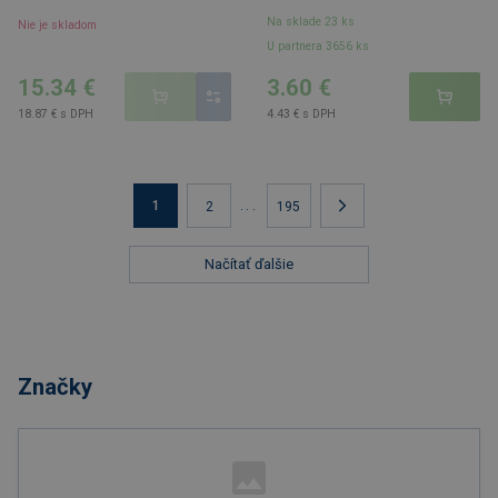
Na sklade 23 ks
Nie je skladom
U partnera 3656 ks
15.34 €
3.60 €
18.87 € s DPH
4.43 € s DPH
1
...
2
195
Načítať ďalšie
Značky