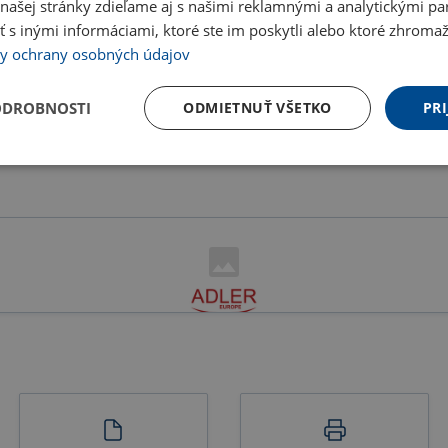
ašej stránky zdieľame aj s našimi reklamnými a analytickými par
 inými informáciami, ktoré ste im poskytli alebo ktoré zhromažd
y ochrany osobných údajov
ODROBNOSTI
ODMIETNUŤ VŠETKO
PRI