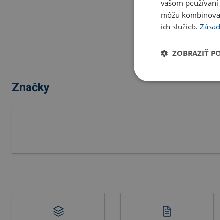
vašom používaní n
môžu kombinovať s
ich služieb.
Zásad
ZOBRAZIŤ P
Značky