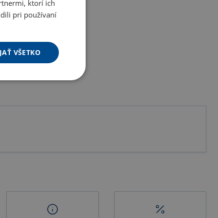
tnermi, ktorí ich
ili pri používaní
JAŤ VŠETKO