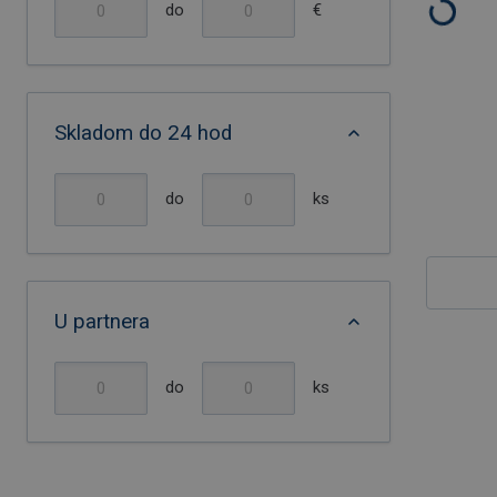
do
€
Skladom do 24 hod
do
ks
U partnera
do
ks