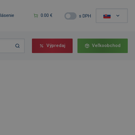
hlásenie
0.00 €
s DPH
Výpredaj
Veľkoobchod