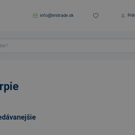
info@imitrade.sk
Pri
rpie
edávanejšie