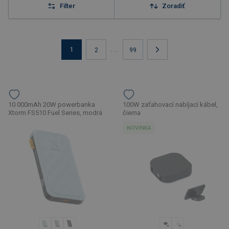
Filter
Zoradiť
1
...
2
99
10 000mAh 20W powerbanka
100W zaťahovací nabíjací kábel,
Xtorm FS510 Fuel Series, modrá
čierna
NOVINKA