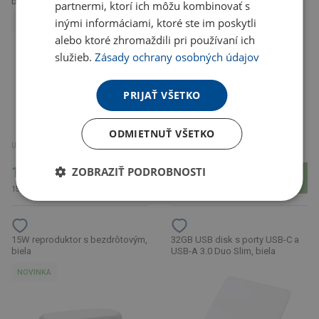
bambusu, hnedá
SCX.design C14, čierna
partnermi, ktorí ich môžu kombinovať s
inými informáciami, ktoré ste im poskytli
NOVINKA
alebo ktoré zhromaždili pri používaní ich
služieb.
Zásady ochrany osobných údajov
PRIJAŤ VŠETKO
ODMIETNUŤ VŠETKO
U partnera 4166 ks
U partnera 3477 ks
12.21 €
15.03 €
ZOBRAZIŤ PODROBNOSTI
15.02 € s DPH
18.49 € s DPH
15W reproduktor s bezdrôtovým,
32GB USB disk s porty USB-C a
biela
USB-A 3.0 Duo Slim, biela
NOVINKA