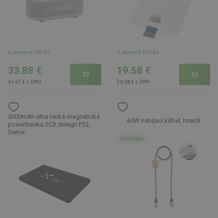
U partnera 389 ks
U partnera 538 ks
33.88 €
19.58 €
41.67 € s DPH
24.08 € s DPH
5000mAh ultra tenká magnetická
60W nabíjací kábel, hnedá
powerbanka SCX.design P22,
čierna
NOVINKA