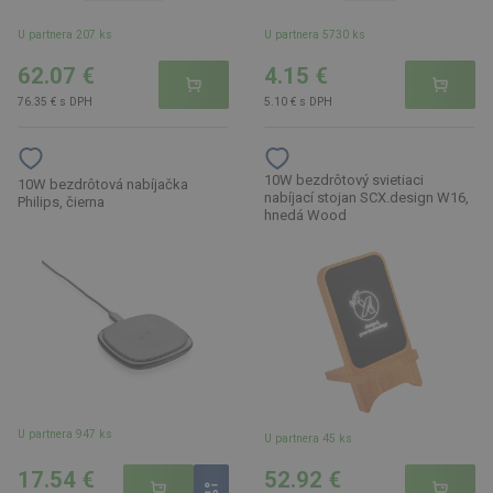
U partnera 207 ks
U partnera 5730 ks
62.07 €
4.15 €
76.35 € s DPH
5.10 € s DPH
10W bezdrôtový svietiaci
10W bezdrôtová nabíjačka
nabíjací stojan SCX.design W16,
Philips, čierna
hnedá Wood
U partnera 947 ks
U partnera 45 ks
17.54 €
52.92 €