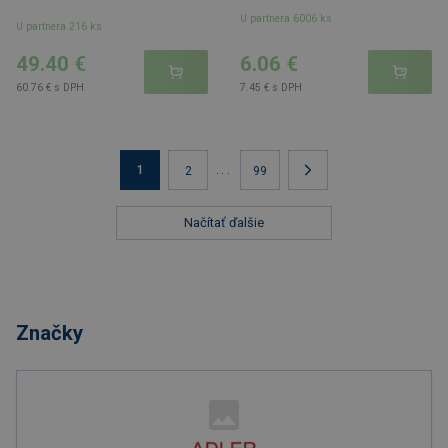
U partnera 6006 ks
U partnera 216 ks
49.40 €
6.06 €
60.76 € s DPH
7.45 € s DPH
1
...
2
99
Načítať ďalšie
Značky