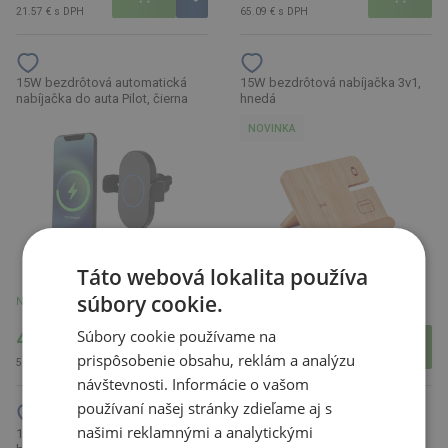
21.57 € s DPH
65.09 € s DPH
15W bezdrôtová automatická
15W bezdrôtová nabíjačka 3v1,
nabíjačka do auta Pilot, čierna
hnedá
NOVINKA
Táto webová lokalita používa
súbory cookie.
Na sklade 1 ks
U partnera 21 ks
Súbory cookie používame na
42.07 €
22.20 €
prispôsobenie obsahu, reklám a analýzu
51.75 € s DPH
27.31 € s DPH
návštevnosti. Informácie o vašom
používaní našej stránky zdieľame aj s
našimi reklamnými a analytickými
15W bezdrôtová nabíjačka z
15W nabíjací kábel 5 v 1