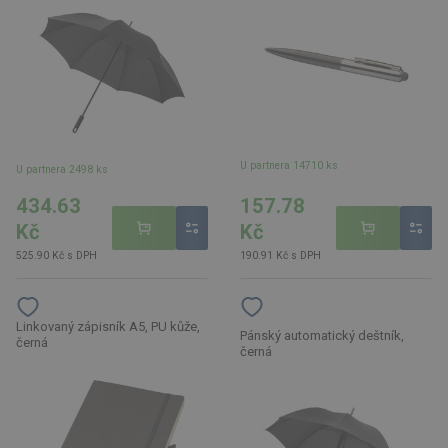
U partnera 14710 ks
U partnera 2498 ks
434.63
157.78
Kč
Kč
525.90 Kč s DPH
190.91 Kč s DPH
Linkovaný zápisník A5, PU kůže,
Pánský automatický deštník,
černá
černá