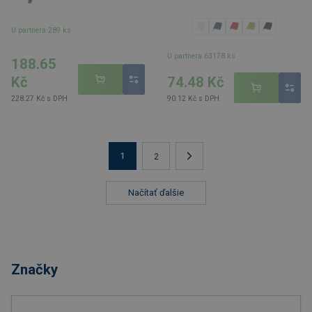
U partnera 289 ks
U partnera 63178 ks
188.65
74.48 Kč
Kč
90.12 Kč s DPH
228.27 Kč s DPH
1
2
Načítať ďalšie
Značky