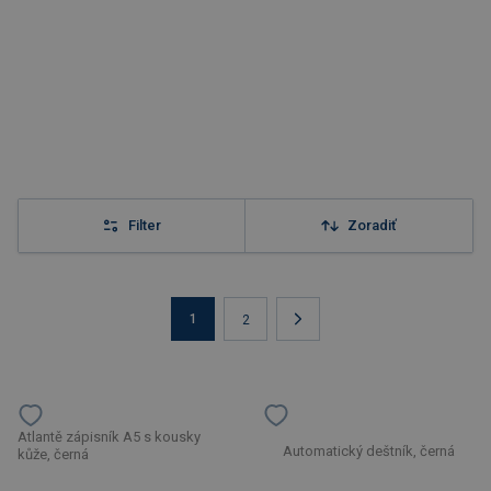
Filter
Zoradiť
1
2
Atlantě zápisník A5 s kousky
Automatický deštník, černá
kůže, černá