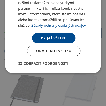
našimi reklamnými a analytickými
partnermi, ktorí ich môžu kombinovať s
inými informáciami, ktoré ste im poskytli
alebo ktoré zhromaždili pri používaní ich
U partnera 9901 ks
služieb.
Zásady ochrany osobných údajov
U partnera 11466 ks
508.62
17.40 Kč
Kč
PRIJAŤ VŠETKO
21.05 Kč s DPH
615.43 Kč s DPH
ODMIETNUŤ VŠETKO
Zápisník A5 z recyklovaného
Zápisník A5 Orin, 96 listů, 70 g /
papíru s obálkou z
m², látka Rpety, šedá
ZOBRAZIŤ PODROBNOSTI
recyklovaného PET Honua, bílá