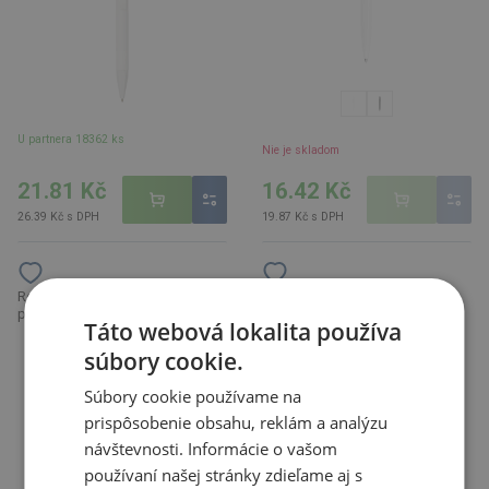
U partnera 18362 ks
Nie je skladom
21.81 Kč
16.42 Kč
26.39 Kč s DPH
19.87 Kč s DPH
Skládací deštník, černá
Recyklované plastové kuličkové
pero Alessio, bílá
Táto webová lokalita používa
súbory cookie.
Súbory cookie používame na
prispôsobenie obsahu, reklám a analýzu
návštevnosti. Informácie o vašom
používaní našej stránky zdieľame aj s