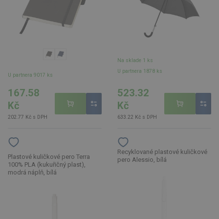
Na sklade 1 ks
U partnera 1878 ks
U partnera 9017 ks
167.58
523.32
Kč
Kč
202.77 Kč s DPH
633.22 Kč s DPH
Recyklované plastové kuličkové
Plastové kuličkové pero Terra
pero Alessio, bílá
100% PLA (kukuřičný plast),
modrá náplň, bílá