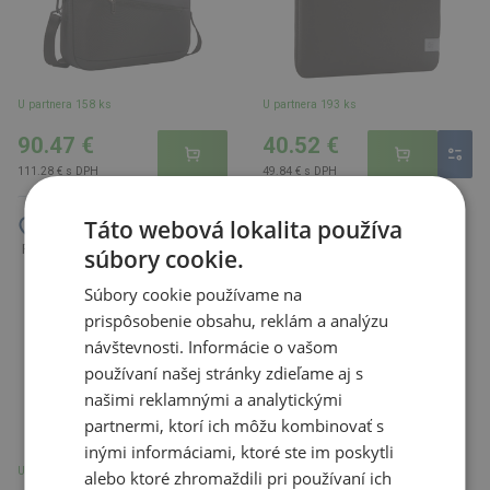
U partnera 158 ks
U partnera 193 ks
90.47 €
40.52 €
111.28 € s DPH
49.84 € s DPH
Táto webová lokalita používa
Pohodlný batoh na počítač, sivá
súbory cookie.
Súbory cookie používame na
prispôsobenie obsahu, reklám a analýzu
návštevnosti. Informácie o vašom
používaní našej stránky zdieľame aj s
našimi reklamnými a analytickými
partnermi, ktorí ich môžu kombinovať s
inými informáciami, ktoré ste im poskytli
U partnera 1188 ks
alebo ktoré zhromaždili pri používaní ich