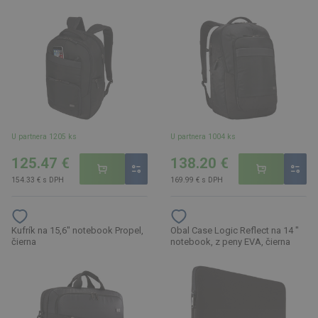
U partnera 1205 ks
U partnera 1004 ks
125.47 €
138.20 €
154.33 € s DPH
169.99 € s DPH
Kufrík na 15,6" notebook Propel,
Obal Case Logic Reflect na 14 "
čierna
notebook, z peny EVA, čierna