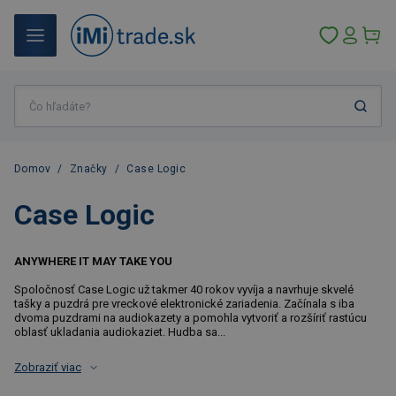
Domov
/
Značky
/
Case Logic
Case Logic
ANYWHERE IT MAY TAKE YOU
Spoločnosť Case Logic už takmer 40 rokov vyvíja a navrhuje skvelé
tašky a puzdrá pre vreckové elektronické zariadenia. Začínala s iba
dvoma puzdrami na audiokazety a pomohla vytvoriť a rozšíriť rastúcu
oblasť ukladania audiokaziet. Hudba sa...
Zobraziť viac