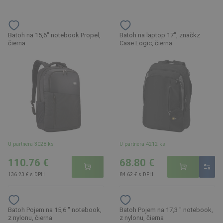
Batoh na 15,6" notebook Propel,
Batoh na laptop 17", značkz
čierna
Case Logic, čierna
U partnera 3028 ks
U partnera 4212 ks
110.76 €
68.80 €
136.23 € s DPH
84.62 € s DPH
Batoh Pojem na 15,6 " notebook,
Batoh Pojem na 17,3 " notebook,
z nylonu, čierna
z nylonu, čierna