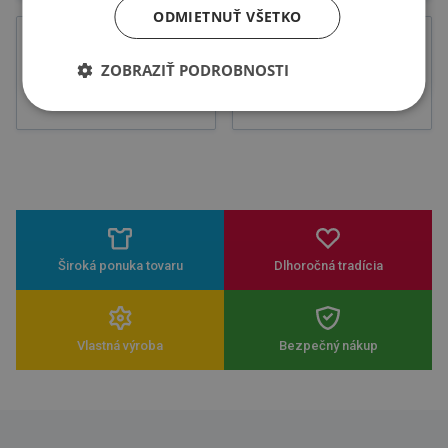
ODMIETNUŤ VŠETKO
ZOBRAZIŤ PODROBNOSTI
Novinky
Výpredaj
Široká ponuka tovaru
Dlhoročná tradícia
Vlastná výroba
Bezpečný nákup