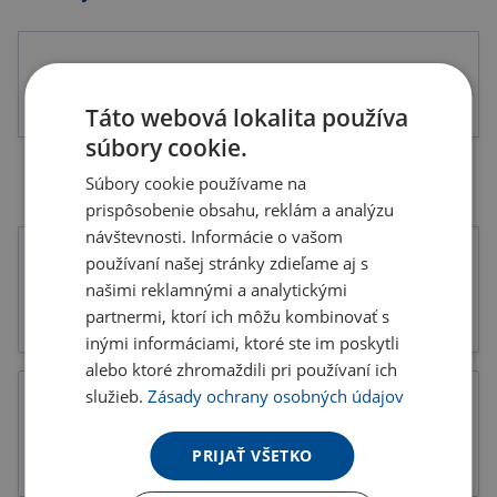
Táto webová lokalita používa
súbory cookie.
Súbory cookie používame na
prispôsobenie obsahu, reklám a analýzu
návštevnosti. Informácie o vašom
používaní našej stránky zdieľame aj s
našimi reklamnými a analytickými
partnermi, ktorí ich môžu kombinovať s
Tlačoviny
Katalógy
inými informáciami, ktoré ste im poskytli
alebo ktoré zhromaždili pri používaní ich
služieb.
Zásady ochrany osobných údajov
PRIJAŤ VŠETKO
Letáky
Potlač