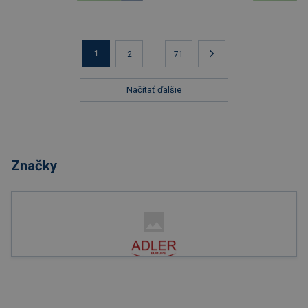
1
...
2
71
Načítať ďalšie
Značky