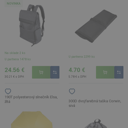
NOVINKA
Na sklade 2 ks
U partnera 2299 ks
U partnera 1478 ks
24.56 €
4.70 €
30.21 € s DPH
5.78 € s DPH
190T polyesterový slnečník Elsa,
300D dvojfarebná taška Corwin,
žltá
sivá