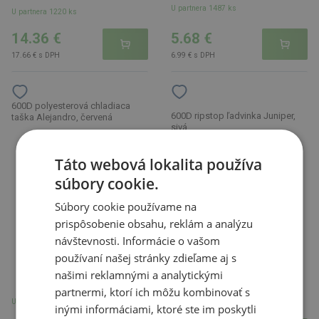
U partnera 1487 ks
U partnera 1220 ks
14.36 €
5.68 €
17.66 € s DPH
6.99 € s DPH
600D polyesterová chladiaca
600D ripstop ľadvinka Juniper,
taška Alejandro, červená
sivá
Táto webová lokalita používa
súbory cookie.
Súbory cookie používame na
prispôsobenie obsahu, reklám a analýzu
návštevnosti. Informácie o vašom
používaní našej stránky zdieľame aj s
našimi reklamnými a analytickými
partnermi, ktorí ich môžu kombinovať s
U partnera 2831 ks
U partnera 3412 ks
inými informáciami, ktoré ste im poskytli