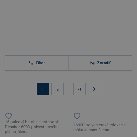
Filter
Zoradiť
1
...
2
71
15-palcový batoh na notebook
1680D polyesterová rolovacia
Dennis z 600D polyesterového
taška Johnny, čierna
plátna, čierna