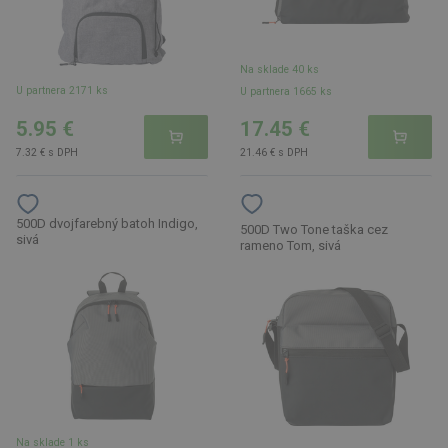
Na sklade 40 ks
U partnera 2171 ks
U partnera 1665 ks
5.95 €
17.45 €
7.32 € s DPH
21.46 € s DPH
500D dvojfarebný batoh Indigo,
500D Two Tone taška cez
sivá
rameno Tom, sivá
Na sklade 1 ks