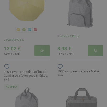
U partnera 2402 ks
U partnera 996 ks
12.02 €
8.98 €
14.78 € s DPH
11.05 € s DPH
500D dvojfarebná taška Mabel,
300D Two Tone skladací batoh
sivá
Camilla so sťahovacou šnúrkou,
sivá
NOVINKA