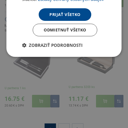
11.91 € s DPH
13.74 € s DPH
PRIJAŤ VŠETKO
Mantilly písacia sada, sivá
Marmande písacia sada, čierna
ODMIETNUŤ VŠETKO
strieborná
ZOBRAZIŤ PODROBNOSTI
U partnera 3203 ks
U partnera 1 ks
16.75 €
11.17 €
20.60 € s DPH
13.74 € s DPH