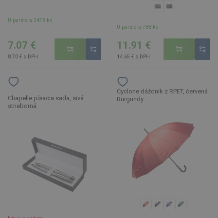
U partnera 3478 ks
U partnera 788 ks
7.07 €
11.91 €
8.70 € s DPH
14.65 € s DPH
Cyclone dáždnik z RPET, červená
Chapelle písacia sada, sivá
Burgundy
strieborná