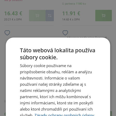
Nie je skladom
U partnera 1180 ks
16.43 €
11.91 €
20.21 € s DPH
14.65 € s DPH
Macaye sada pier, červená
Limoges dáždnik, čierna
Táto webová lokalita používa
súbory cookie.
Súbory cookie používame na
prispôsobenie obsahu, reklám a analýzu
návštevnosti. Informácie o vašom
používaní našej stránky zdieľame aj s
našimi reklamnými a analytickými
partnermi, ktorí ich môžu kombinovať s
U partnera 2249 ks
inými informáciami, ktoré ste im poskytli
U partnera 346 ks
alebo ktoré zhromaždili pri používaní ich
9.68 €
11.17 €
služieb.
Zásady ochrany osobných údajov