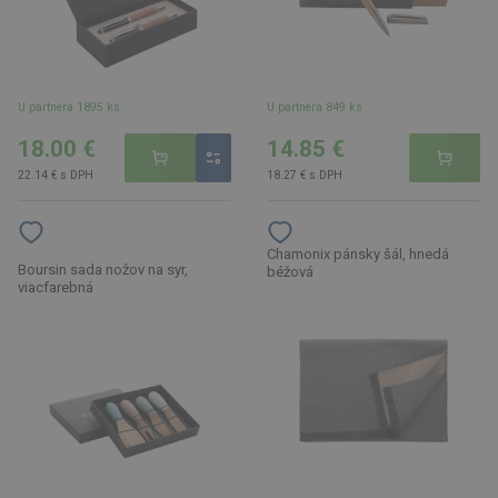
U partnera 1895 ks
U partnera 849 ks
18.00 €
14.85 €
22.14 € s DPH
18.27 € s DPH
Chamonix pánsky šál, hnedá
Boursin sada nožov na syr,
béžová
viacfarebná