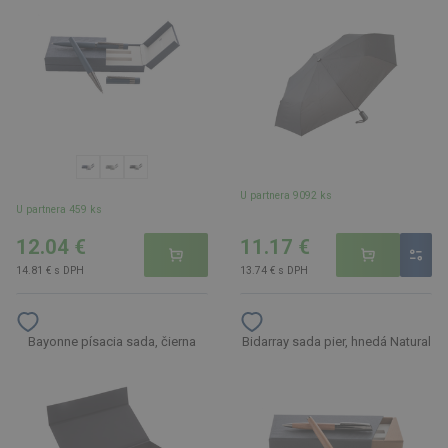
U partnera 9092 ks
U partnera 459 ks
12.04 €
11.17 €
14.81 € s DPH
13.74 € s DPH
Bayonne písacia sada, čierna
Bidarray sada pier, hnedá Natural