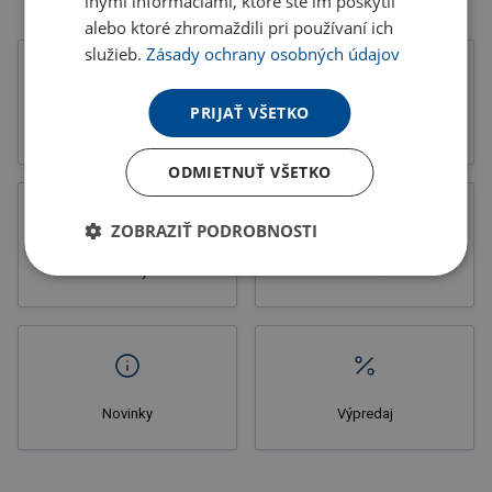
inými informáciami, ktoré ste im poskytli
alebo ktoré zhromaždili pri používaní ich
služieb.
Zásady ochrany osobných údajov
PRIJAŤ VŠETKO
Tlačoviny
Katalógy
ODMIETNUŤ VŠETKO
ZOBRAZIŤ PODROBNOSTI
Letáky
Potlač
Novinky
Výpredaj