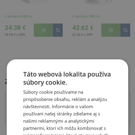
U partnera 3086 ks
U partnera 1845 ks
24.38 €
42.62 €
29.99 € s DPH
52.42 € s DPH
Táto webová lokalita používa
Značky
súbory cookie.
Súbory cookie používame na
prispôsobenie obsahu, reklám a analýzu
návštevnosti. Informácie o vašom
používaní našej stránky zdieľame aj s
našimi reklamnými a analytickými
partnermi, ktorí ich môžu kombinovať s