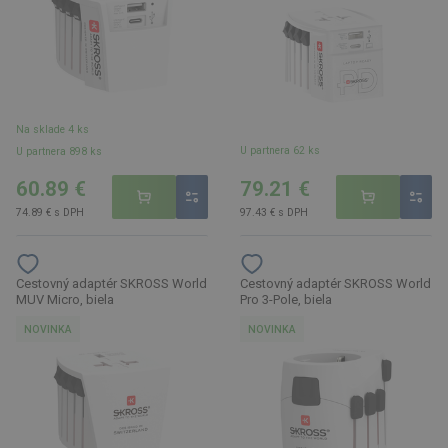
Na sklade 4 ks
U partnera 62 ks
U partnera 898 ks
60.89 €
79.21 €
74.89 € s DPH
97.43 € s DPH
Cestovný adaptér SKROSS World
Cestovný adaptér SKROSS World
MUV Micro, biela
Pro 3-Pole, biela
NOVINKA
NOVINKA