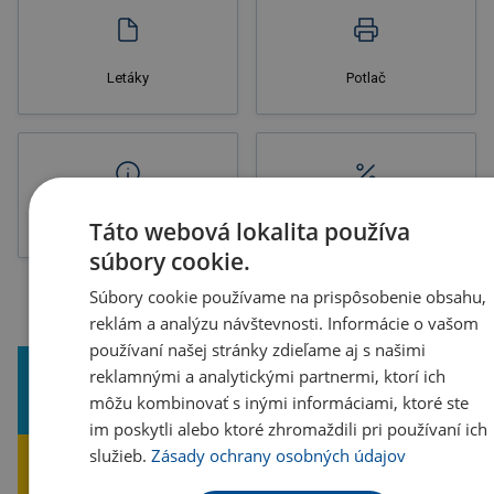
Letáky
Potlač
Novinky
Výpredaj
Táto webová lokalita používa
súbory cookie.
Súbory cookie používame na prispôsobenie obsahu,
reklám a analýzu návštevnosti. Informácie o vašom
používaní našej stránky zdieľame aj s našimi
reklamnými a analytickými partnermi, ktorí ich
môžu kombinovať s inými informáciami, ktoré ste
Široká ponuka tovaru
Dlhoročná tradícia
im poskytli alebo ktoré zhromaždili pri používaní ich
služieb.
Zásady ochrany osobných údajov