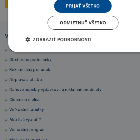
Vlastná výroba
Bezpečný nákup
PRIJAŤ VŠETKO
ODMIETNUŤ VŠETKO
Všetko o nákupe
ZOBRAZIŤ PODROBNOSTI
Ako nakupovať ?
Obchodné podmienky
Reklamačný poriadok
Doprava a platba
Daňové aspekty výdavkov na reklamné predmety
Chránená dielňa
Veľkostné tabuľky
Akú tlač vybrať ?
Vernostný program
Možnosti doručenia