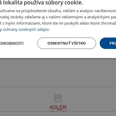
 lokalita používa súbory cookie.
9 €
28.24 €
Do košíka
D
užívame na prispôsobenie obsahu, reklám a analýzu návštevnosti
 s DPH
34.74 € s DPH
ašej stránky zdieľame aj s našimi reklamnými a analytickými par
 inými informáciami, ktoré ste im poskytli alebo ktoré zhromažd
y ochrany osobných údajov
ODROBNOSTI
ODMIETNUŤ VŠETKO
PRI