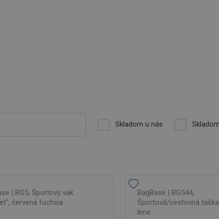
Skladom u nás
Skladom
se | BG5, Športový vak
BagBase | BG544,
et", červená fuchsia
Športová/cestovná taška
lime