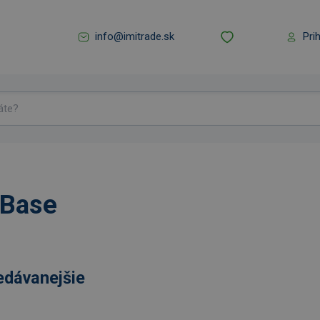
info@imitrade.sk
Pri
Base
edávanejšie