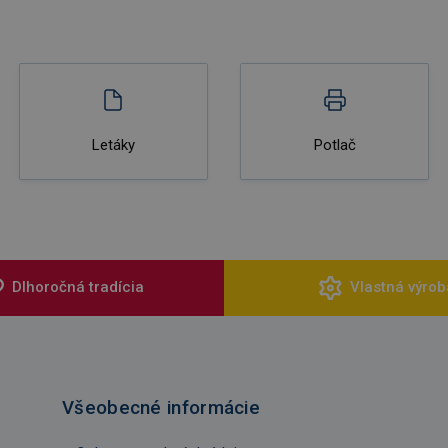
Letáky
Potlač
Dlhoročná tradícia
Vlastná výrob
Všeobecné informácie