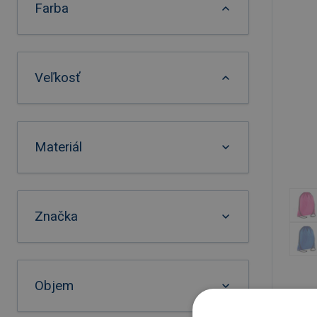
Farba
Veľkosť
Materiál
Značka
Objem
U par