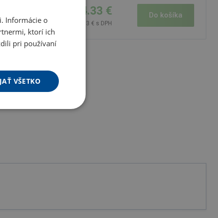
24.33 €
o košíka
Do košíka
. Informácie o
29.93 € s DPH
tnermi, ktorí ich
ili pri používaní
JAŤ VŠETKO