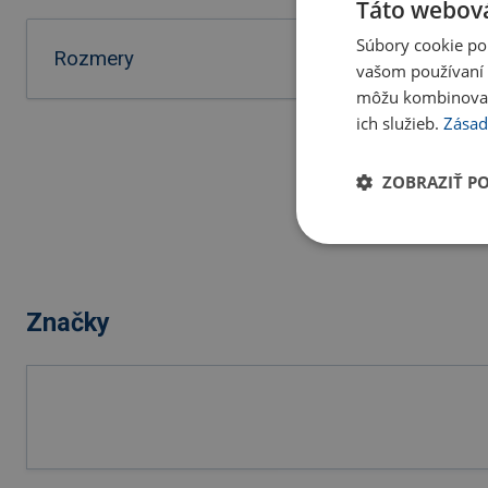
Táto webová
2.4
Súbory cookie po
3.06 €
Rozmery
vašom používaní n
môžu kombinovať s
ich služieb.
Zásad
ZOBRAZIŤ P
Značky