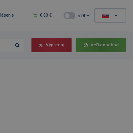
hlásenie
0.00 €
s DPH
Výpredaj
Veľkoobchod