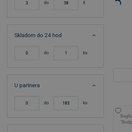
do
€
Skladom do 24 hod
do
ks
U partnera
do
ks
BagBa
"Budg