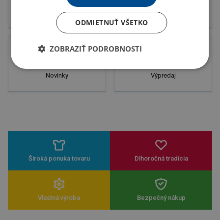
Letáky
Potlač
ODMIETNUŤ VŠETKO
ZOBRAZIŤ PODROBNOSTI
Novinky
Výpredaj
Široká ponuka tovaru
Dlhoročná tradícia
Vlastná výroba
Bezpečný nákup