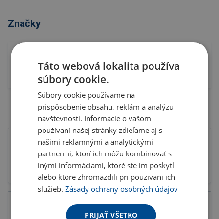
Značky
Táto webová lokalita používa
súbory cookie.
Súbory cookie používame na
prispôsobenie obsahu, reklám a analýzu
návštevnosti. Informácie o vašom
používaní našej stránky zdieľame aj s
našimi reklamnými a analytickými
partnermi, ktorí ich môžu kombinovať s
inými informáciami, ktoré ste im poskytli
Tlačoviny
Katalógy
alebo ktoré zhromaždili pri používaní ich
služieb.
Zásady ochrany osobných údajov
PRIJAŤ VŠETKO