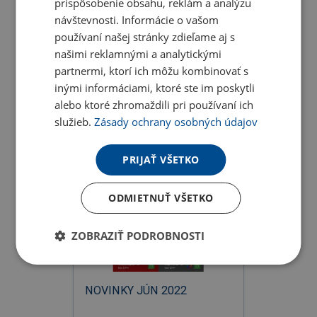
prispôsobenie obsahu, reklám a analýzu
návštevnosti. Informácie o vašom
používaní našej stránky zdieľame aj s
našimi reklamnými a analytickými
Letný výpredaj 2022
partnermi, ktorí ich môžu kombinovať s
inými informáciami, ktoré ste im poskytli
alebo ktoré zhromaždili pri používaní ich
18.07.2022
Letáky
služieb.
Zásady ochrany osobných údajov
PRIJAŤ VŠETKO
ODMIETNUŤ VŠETKO
ZOBRAZIŤ PODROBNOSTI
NOVINKY JÚN 2022