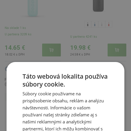
Na sklade 1 ks
U partnera 3209 ks
U partnera 4241 ks
14.65 €
19.98 €
18.02 € s DPH
24.58 € s DPH
Táto webová lokalita používa
Izolované Dopper 1L, čierna
Fľaša Dopper Silver Insulated
blazing
súbory cookie.
(350 ml), sivá Silver - biela
NOVINKA
Súbory cookie používame na
NOVINKA
prispôsobenie obsahu, reklám a analýzu
návštevnosti. Informácie o vašom
používaní našej stránky zdieľame aj s
našimi reklamnými a analytickými
partnermi, ktorí ich môžu kombinovať s