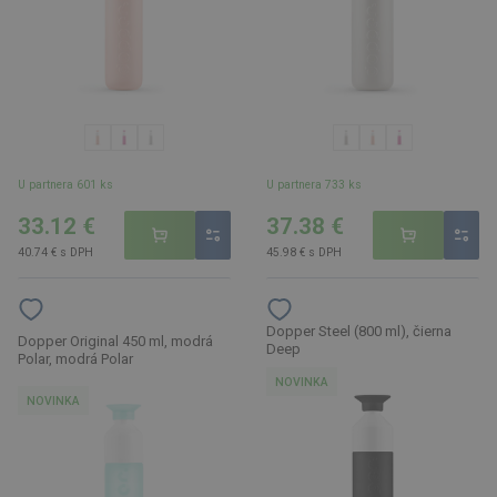
U partnera 601 ks
U partnera 733 ks
33.12 €
37.38 €
40.74 € s DPH
45.98 € s DPH
Dopper Steel (800 ml), čierna
Dopper Original 450 ml, modrá
Deep
Polar, modrá Polar
NOVINKA
NOVINKA