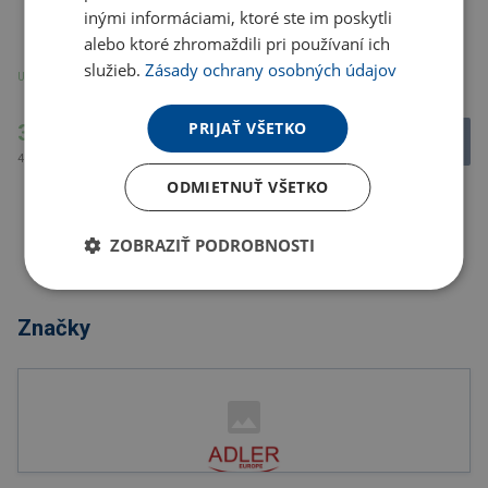
inými informáciami, ktoré ste im poskytli
alebo ktoré zhromaždili pri používaní ich
služieb.
Zásady ochrany osobných údajov
U partnera 1366 ks
U partnera 346 ks
PRIJAŤ VŠETKO
33.12 €
44.29 €
40.74 € s DPH
54.48 € s DPH
ODMIETNUŤ VŠETKO
ZOBRAZIŤ PODROBNOSTI
Značky