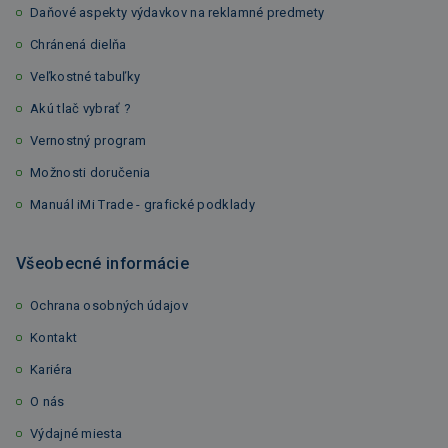
Daňové aspekty výdavkov na reklamné predmety
Chránená dielňa
Veľkostné tabuľky
Akú tlač vybrať ?
Vernostný program
Možnosti doručenia
Manuál iMi Trade - grafické podklady
Všeobecné informácie
Ochrana osobných údajov
Kontakt
Kariéra
O nás
Výdajné miesta