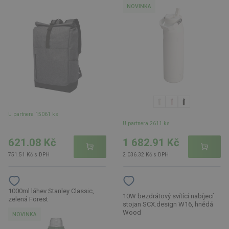
NOVINKA
U partnera 15061 ks
U partnera 2611 ks
621.08 Kč
1 682.91 Kč
751.51 Kč s DPH
2 036.32 Kč s DPH
1000ml láhev Stanley Classic,
10W bezdrátový svítící nabíjecí
zelená Forest
stojan SCX.design W16, hnědá
Wood
NOVINKA