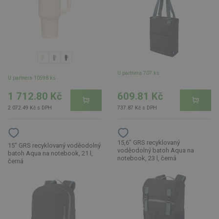
U partnera 707 ks
U partnera 10598 ks
1 712.80 Kč
609.81 Kč
2 072.49 Kč s DPH
737.87 Kč s DPH
15,6" GRS recyklovaný
15" GRS recyklovaný voděodolný
voděodolný batoh Aqua na
batoh Aqua na notebook, 21 l,
notebook, 23 l, černá
černá