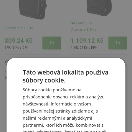
Na sklade 1 ks
U partnera 11252 ks
U partnera 818 ks
809.24 Kč
1 109.12 Kč
979.18 Kč s DPH
1 342.04 Kč s DPH
236ml turistický hrnek Stanley
Táto webová lokalita používa
15W nabíjecí kabel 5 v 1
Everyday, růžová Light
SCX.design C14, černá
súbory cookie.
NOVINKA
Súbory cookie používame na
prispôsobenie obsahu, reklám a analýzu
návštevnosti. Informácie o vašom
používaní našej stránky zdieľame aj s
našimi reklamnými a analytickými
partnermi, ktorí ich môžu kombinovať s