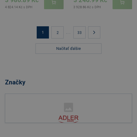
4 824.14 Kč s DPH
3 928.86 Kč s DPH
1
...
2
33
Načítať ďalšie
Značky