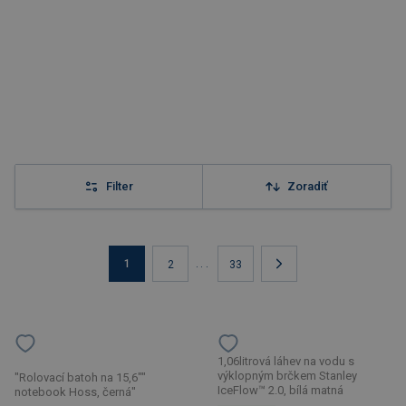
Filter
Zoradiť
1
...
2
33
1,06litrová láhev na vodu s
výklopným brčkem Stanley
"Rolovací batoh na 15,6""
IceFlow™ 2.0, bílá matná
notebook Hoss, černá"