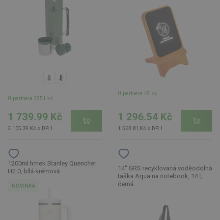
U partnera 45 ks
U partnera 3251 ks
1 739.99 Kč
1 296.54 Kč
2 105.39 Kč s DPH
1 568.81 Kč s DPH
1200ml hrnek Stanley Quencher
14" GRS recyklovaná voděodolná
H2.0, bílá krémová
taška Aqua na notebook, 14 l,
černá
NOVINKA