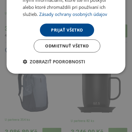
inými informáciami, ktoré ste im poskytli
alebo ktoré zhromaždili pri používaní ich
služieb.
Zásady ochrany osobných údajov
U partnera 3477 ks
U partnera 682 ks
368.24 Kč
1 087.31 Kč
PRIJAŤ VŠETKO
445.57 Kč s DPH
1 315.65 Kč s DPH
ODMIETNUŤ VŠETKO
300ml chytrý hrnek Prixton
23l batoh Thule EnRoute, šedá
ZOBRAZIŤ PODROBNOSTI
Tempo, černá
U partnera 354 ks
U partnera 82 ks
3 986.89 Kč
3 246.99 Kč