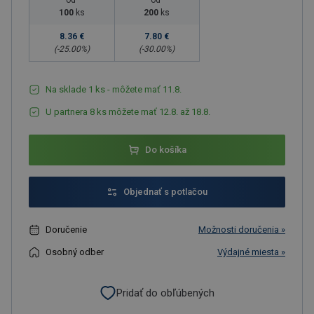
od
od
100
ks
200
ks
8.36 €
7.80 €
(-
25.00
%)
(-
30.00
%)
Na sklade 1 ks - môžete mať 11.8.
U partnera 8 ks môžete mať 12.8. až 18.8.
Do košíka
Objednať s potlačou
Doručenie
Možnosti doručenia »
Osobný odber
Výdajné miesta »
Pridať do obľúbených