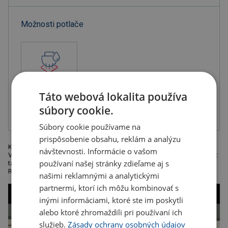
Možnosti potlače
Tampónová tlač
Táto webová lokalita používa
2-zložková
farba, balené v
krabičke
súbory cookie.
Súbory cookie používame na
prispôsobenie obsahu, reklám a analýzu
Kovová powerbanka s kapacitou 4000 mAh a prísavkami na telefón.
návštevnosti. Informácie o vašom
Vstup: DC 5V/1A, výstup: DC 5V/1,5A. Odporúčaná technológia potlače:
používaní našej stránky zdieľame aj s
tampónová tlač F, UV tlač. Maximálna veľkosť potlače: 50 × 40 mm.
Rozmery: 12,3 × 5,6 × 1,3 cm. Kartónové množstvo v ks: 6
našimi reklamnými a analytickými
partnermi, ktorí ich môžu kombinovať s
inými informáciami, ktoré ste im poskytli
alebo ktoré zhromaždili pri používaní ich
služieb.
Zásady ochrany osobných údajov