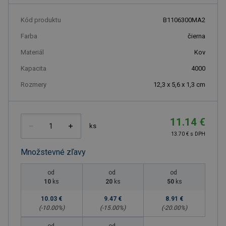
Kód produktu
B1106300MA2
Farba
čierna
Materiál
Kov
Kapacita
4000
Rozmery
12,3 x 5,6 x 1,3 cm
11.14 €
ks
13.70 € s DPH
Množstevné zľavy
od
od
od
10
ks
20
ks
50
ks
10.03 €
9.47 €
8.91 €
(-
10.00
%)
(-
15.00
%)
(-
20.00
%)