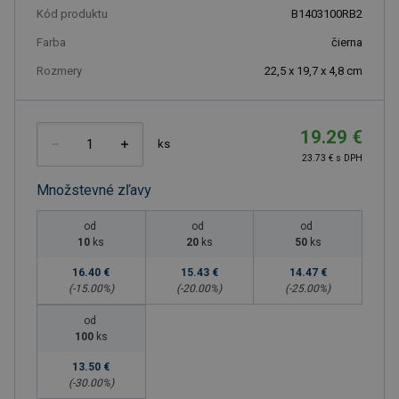
Kód produktu
B1403100RB2
Farba
čierna
Rozmery
22,5 x 19,7 x 4,8 cm
19.29 €
ks
23.73 € s DPH
Množstevné zľavy
od
od
od
10
ks
20
ks
50
ks
16.40 €
15.43 €
14.47 €
(-
15.00
%)
(-
20.00
%)
(-
25.00
%)
od
100
ks
13.50 €
(-
30.00
%)