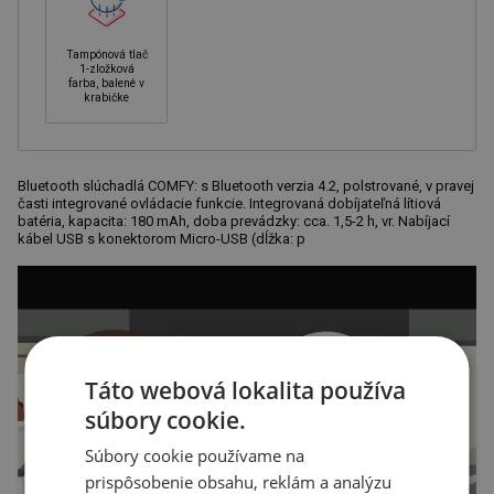
Tampónová tlač
1-zložková
farba, balené v
krabičke
Bluetooth slúchadlá COMFY: s Bluetooth verzia 4.2, polstrované, v pravej
časti integrované ovládacie funkcie. Integrovaná dobíjateľná lítiová
batéria, kapacita: 180 mAh, doba prevádzky: cca. 1,5-2 h, vr. Nabíjací
kábel USB s konektorom Micro-USB (dĺžka: p
Táto webová lokalita používa
súbory cookie.
Súbory cookie používame na
prispôsobenie obsahu, reklám a analýzu