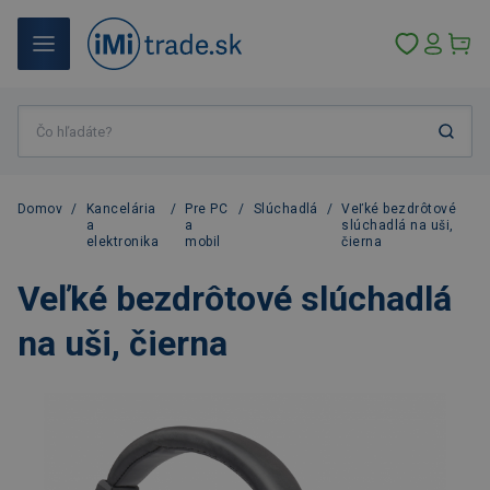
Domov
/
Kancelária
/
Pre PC
/
Slúchadlá
/
Veľké bezdrôtové
a
a
slúchadlá na uši,
elektronika
mobil
čierna
Veľké bezdrôtové slúchadlá
na uši, čierna