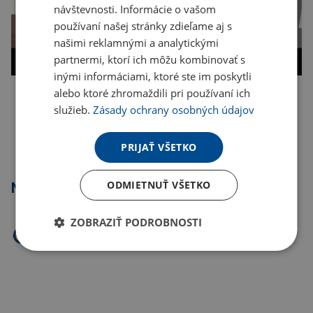
návštevnosti. Informácie o vašom
používaní našej stránky zdieľame aj s
našimi reklamnými a analytickými
partnermi, ktorí ich môžu kombinovať s
inými informáciami, ktoré ste im poskytli
alebo ktoré zhromaždili pri používaní ich
Kopírovať odkaz
služieb.
Zásady ochrany osobných údajov
PRIJAŤ VŠETKO
ODMIETNUŤ VŠETKO
Najpredávanejšie
ZOBRAZIŤ PODROBNOSTI