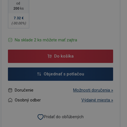
od
200
ks
7.32 €
(-
30.00
%)
Na sklade 2 ks môžete mať zajtra
Do košíka
Objednať s potlačou
Doručenie
Možnosti doručenia »
Osobný odber
Výdajné miesta »
Pridať do obľúbených