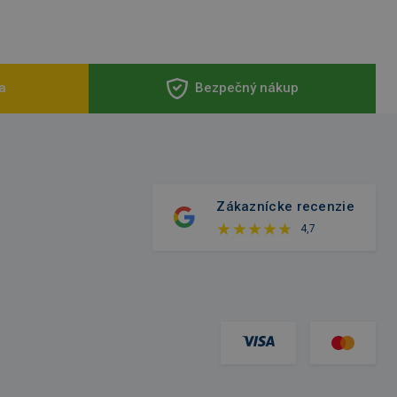
a
Bezpečný nákup
Zákaznícke recenzie
4,7