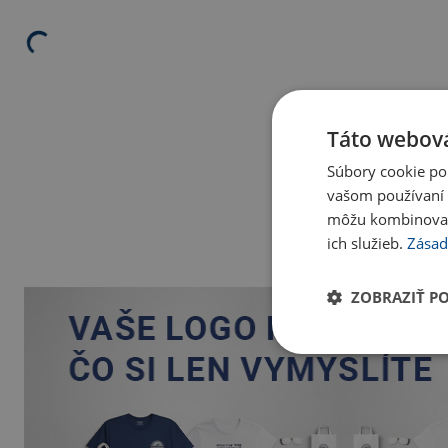
Táto webová
Súbory cookie po
vašom používaní n
môžu kombinovať s
ich služieb.
Zásad
ZOBRAZIŤ P