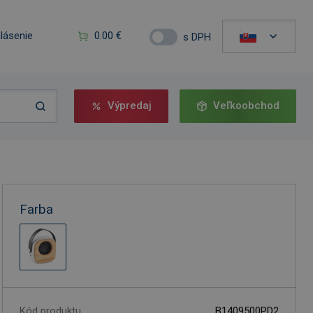
hlásenie
0.00 €
s DPH
Výpredaj
Veľkoobchod
Farba
Kód produktu
B1409500PD2