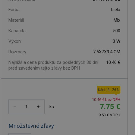
Farba
biela
Materiál
Mix
Kapacita
500
Výkon
3
W
Rozmery
7.5X7X3.4 CM
Najnižšia cena produktu za posledných 30 dní
10.46 €
pred zavedením tejto zľavy bez DPH
Ušetríš
-
26
%
10.46 € bez DPH
7.75 €
ks
9.53 € s DPH
Množstevné zľavy