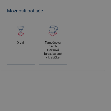
Možnosti potlače
Gravír
Tampónová
tlač 1-
zložková
farba, balené
v krabičke