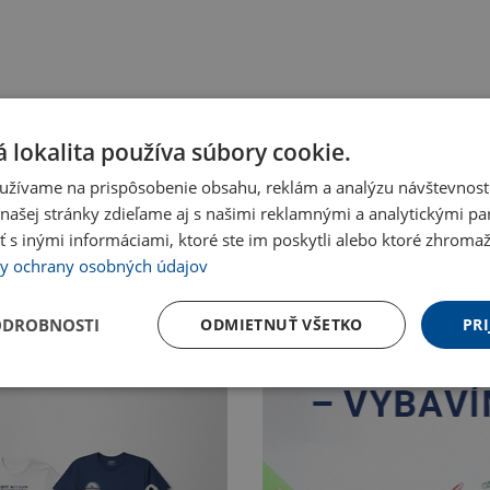
 lokalita používa súbory cookie.
užívame na prispôsobenie obsahu, reklám a analýzu návštevnosti
ašej stránky zdieľame aj s našimi reklamnými a analytickými par
 inými informáciami, ktoré ste im poskytli alebo ktoré zhromažd
y ochrany osobných údajov
ODROBNOSTI
ODMIETNUŤ VŠETKO
PRI