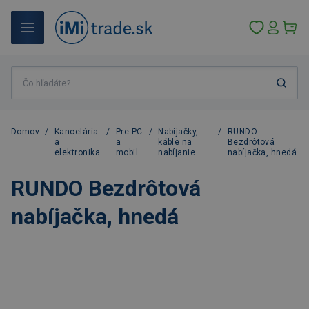
Domov
/
Kancelária
/
Pre PC
/
Nabíjačky,
/
RUNDO
a
a
káble na
Bezdrôtová
elektronika
mobil
nabíjanie
nabíjačka, hnedá
RUNDO Bezdrôtová
nabíjačka, hnedá