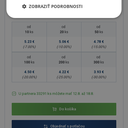
ks
6.91 € s DPH
ZOBRAZIŤ PODROBNOSTI
Množstevné zľavy
od
od
od
10
ks
20
ks
50
ks
5.23 €
5.06 €
4.78 €
(-
7.00
%)
(-
10.00
%)
(-
15.00
%)
od
od
od
100
ks
200
ks
300
ks
4.50 €
4.22 €
3.93 €
(-
20.00
%)
(-
25.00
%)
(-
30.00
%)
U partnera 33291 ks môžete mať 12.8. až 18.8.
Do košíka
Objednať s potlačou