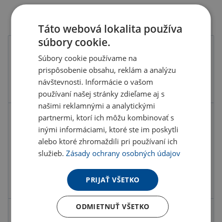
Táto webová lokalita používa
súbory cookie.
Farba
Súbory cookie používame na
prispôsobenie obsahu, reklám a analýzu
návštevnosti. Informácie o vašom
používaní našej stránky zdieľame aj s
našimi reklamnými a analytickými
partnermi, ktorí ich môžu kombinovať s
Kód produktu
B1110600PD2
inými informáciami, ktoré ste im poskytli
Farba
hnedá
alebo ktoré zhromaždili pri používaní ich
Materiál
Bambus
služieb.
Zásady ochrany osobných údajov
Výkon
5
W
PRIJAŤ VŠETKO
Rozmery
Ø9X0,7 CM
ODMIETNUŤ VŠETKO
5.62 €