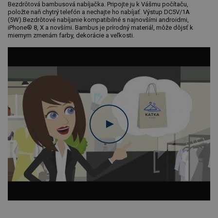
Bezdrôtová bambusová nabíjačka. Pripojte ju k Vášmu počítaču,
položte naň chytrý telefón a nechajte ho nabíjať. Výstup DC5V/1A
(5W).Bezdrôtové nabíjanie kompatibilné s najnovšími androidmi,
iPhone® 8, X a novšími. Bambus je prírodný materiál, môže dôjsť k
miernym zmenám farby, dekorácie a veľkosti.