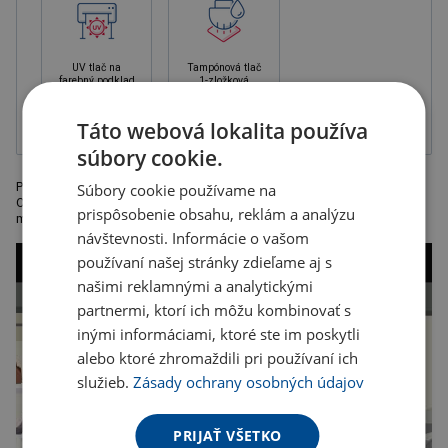
UV tlač na
Tampónová tlač
farebný podklad
1-zložková
farba, balené v
krabičke
Táto webová lokalita používa
súbory cookie.
Podložka pod myš vhodná na sublimáciu. Rozmery: 20 x 24 x 0,3 cm.
Súbory cookie používame na
Odporúčaná technológia tlače: sieťotlač S2, sublimácie. Kartónové
prispôsobenie obsahu, reklám a analýzu
množstvo v ks: 200
návštevnosti. Informácie o vašom
používaní našej stránky zdieľame aj s
našimi reklamnými a analytickými
partnermi, ktorí ich môžu kombinovať s
inými informáciami, ktoré ste im poskytli
alebo ktoré zhromaždili pri používaní ich
služieb.
Zásady ochrany osobných údajov
PRIJAŤ VŠETKO