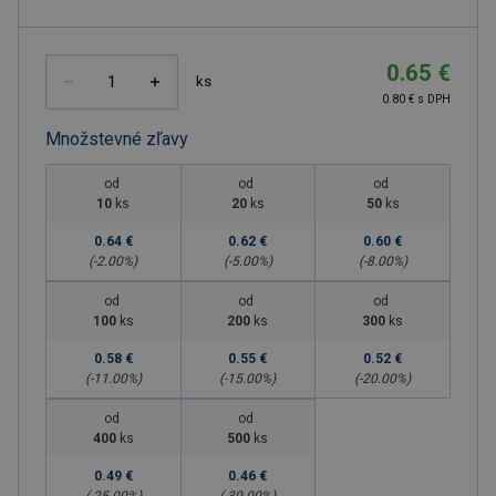
0.65 €
ks
0.80 € s DPH
Množstevné zľavy
od
od
od
10
ks
20
ks
50
ks
0.64 €
0.62 €
0.60 €
(-
2.00
%)
(-
5.00
%)
(-
8.00
%)
od
od
od
100
ks
200
ks
300
ks
0.58 €
0.55 €
0.52 €
(-
11.00
%)
(-
15.00
%)
(-
20.00
%)
od
od
400
ks
500
ks
0.49 €
0.46 €