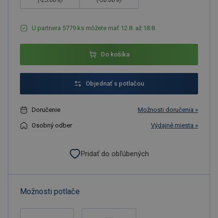
(-
25.00
%)
(-
30.00
%)
U partnera 5779 ks môžete mať 12.8. až 18.8.
Do košíka
Objednať s potlačou
Doručenie
Možnosti doručenia »
Osobný odber
Výdajné miesta »
Pridať do obľúbených
Možnosti potlače