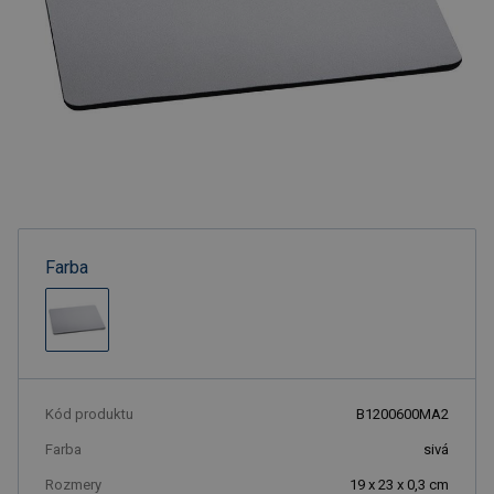
Farba
Kód produktu
B1200600MA2
Farba
sivá
Rozmery
19 x 23 x 0,3 cm