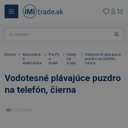
Domov
/
Kancelária
/
Pre PC
/
Obaly
/
Vodotesné plávajúce
a
a
na
puzdro na telefón,
elektronika
mobil
mobil
čierna
Vodotesné plávajúce puzdro
na telefón, čierna