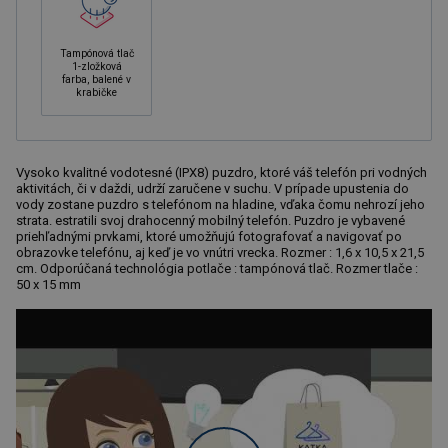
Tampónová tlač
1-zložková
farba, balené v
krabičke
Vysoko kvalitné vodotesné (IPX8) puzdro, ktoré váš telefón pri vodných
aktivitách, či v daždi, udrží zaručene v suchu. V prípade upustenia do
vody zostane puzdro s telefónom na hladine, vďaka čomu nehrozí jeho
strata. estratili svoj drahocenný mobilný telefón. Puzdro je vybavené
priehľadnými prvkami, ktoré umožňujú fotografovať a navigovať po
obrazovke telefónu, aj keď je vo vnútri vrecka. Rozmer : 1,6 x 10,5 x 21,5
cm. Odporúčaná technológia potlače : tampónová tlač. Rozmer tlače :
50 x 15 mm