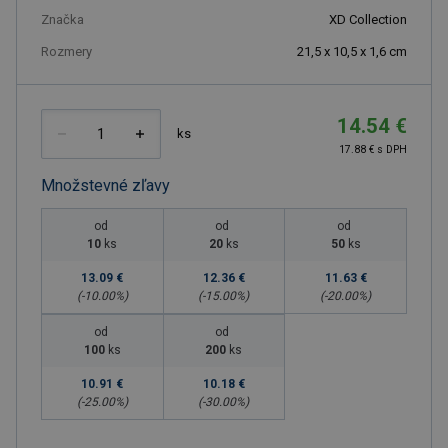
Značka
XD Collection
Rozmery
21,5 x 10,5 x 1,6 cm
14.54 €
ks
17.88 € s DPH
Množstevné zľavy
od
od
od
10
ks
20
ks
50
ks
13.09 €
12.36 €
11.63 €
(-
10.00
%)
(-
15.00
%)
(-
20.00
%)
od
od
100
ks
200
ks
10.91 €
10.18 €
(-
25.00
%)
(-
30.00
%)