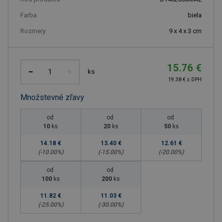
Farba
biela
Rozmery
9 x 4 x 3 cm
15.76 €
ks
19.38 € s DPH
Množstevné zľavy
od
od
od
10
ks
20
ks
50
ks
14.18 €
13.40 €
12.61 €
(-
10.00
%)
(-
15.00
%)
(-
20.00
%)
od
od
100
ks
200
ks
11.82 €
11.03 €
(-
25.00
%)
(-
30.00
%)