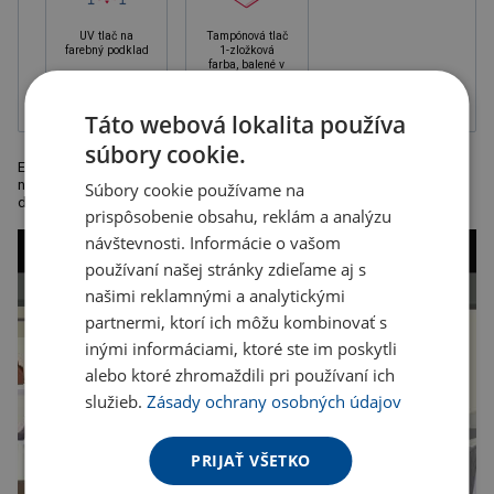
UV tlač na
Tampónová tlač
farebný podklad
1-zložková
farba, balené v
krabičke
Táto webová lokalita používa
súbory cookie.
Ergonomicky tvarované Bluetooth slúchadlá s nabíjacím káblom USB a
nabíjačkou, ktorá slúži aj ako puzdro. Prevádzková doba 2 - 3 hodiny,
Súbory cookie používame na
doba nabíjania približne 1 hodina, 35mAh batéria.
prispôsobenie obsahu, reklám a analýzu
návštevnosti. Informácie o vašom
používaní našej stránky zdieľame aj s
našimi reklamnými a analytickými
partnermi, ktorí ich môžu kombinovať s
inými informáciami, ktoré ste im poskytli
alebo ktoré zhromaždili pri používaní ich
služieb.
Zásady ochrany osobných údajov
PRIJAŤ VŠETKO