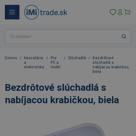
Domov
/
Kancelária
/
Pre
/
Slúchadlá
/
Bezdrôtové
a
PC a
slúchadlá s
elektronika
mobil
nabíjacou krabičkou,
biela
Bezdrôtové slúchadlá s
nabíjacou krabičkou, biela