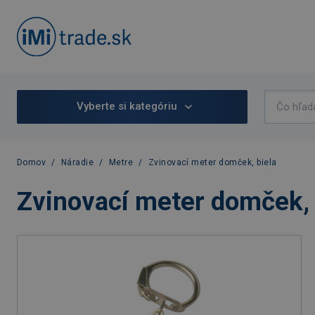
Vyberte si kategóriu
Domov
/
Náradie
/
Metre
/
Zvinovací meter domček, biela
Zvinovací meter domček, 