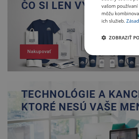
vašom používaní n
môžu kombinovať s
ich služieb.
Zásad
ZOBRAZIŤ P
Nakupovať