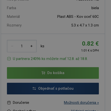
Farba
biela
Materiál
Plast ABS - Kov oceľ 60C
Rozmery
5.3 x 4.7 x 1.3 cm
0.82 €
ks
1.01 € s DPH
U partnera 24096 ks môžete mať 12.8. až 18.8.
Do košíka
Objednať s potlačou
Doručenie
Možnosti doručenia »