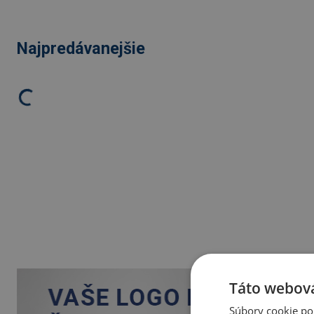
Najpredávanejšie
Táto webová
Súbory cookie po