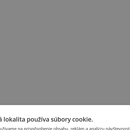
 lokalita používa súbory cookie.
užívame na prispôsobenie obsahu, reklám a analýzu návštevnosti