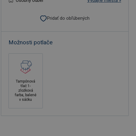
Osobný odber
Výdajné miesta »
Pridať do obľúbených
Možnosti potlače
Tampónová
tlač 1-
zložková
farba, balené
v sáčku