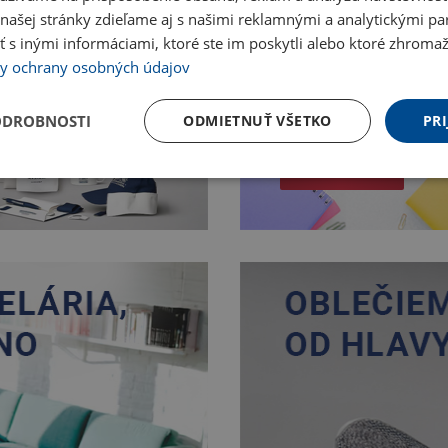
ašej stránky zdieľame aj s našimi reklamnými a analytickými par
 inými informáciami, ktoré ste im poskytli alebo ktoré zhromažd
y ochrany osobných údajov
ODROBNOSTI
ODMIETNUŤ VŠETKO
PRI
Nakupovať