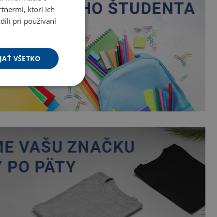
tnermi, ktorí ich
ili pri používaní
JAŤ VŠETKO