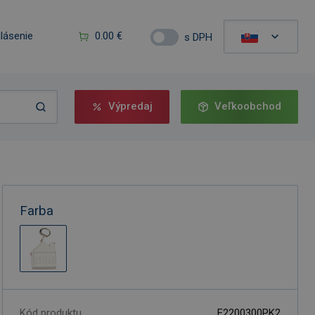
hlásenie
0.00 €
s DPH
Výpredaj
Veľkoobchod
Farba
Kód produktu
F2200300PK2