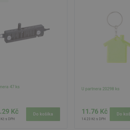
tnera 47 ks
U partnera 20298 ks
.29 Kč
11.76 Kč
Do košíka
Do koš
 Kč s DPH
14.23 Kč s DPH