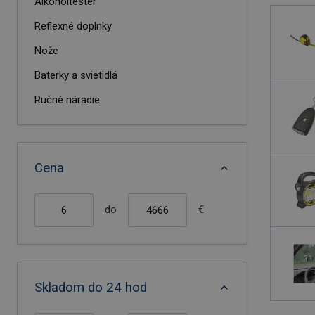
Alkoholtester
Reflexné doplnky
Nože
Baterky a svietidlá
Ručné náradie
Vodováhy
Autodoplnky
Cena
do
€
Skladom do 24 hod