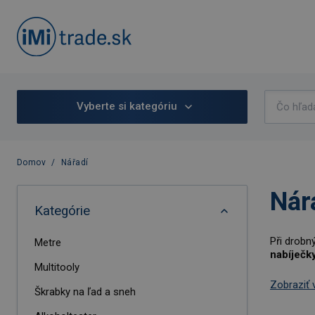
Vyberte si kategóriu
Domov
/
Nářadí
Nár
Kategórie
Při drobn
Metre
nabíječk
Multitooly
Zobraziť 
Škrabky na ľad a sneh