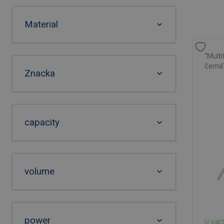
Material
"Multi
černá
Znacka
capacity
volume
power
U par