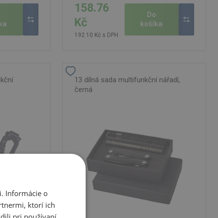
158.76
Do
o
Kč
košíka
ka
192.10 Kč s DPH
nkční
13 dílná sada multifunkční nářadí,
černá
. Informácie o
tnermi, ktorí ich
ili pri používaní