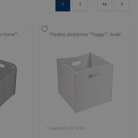
...
1
2
66
le Home"",
"Plstěný úložný box ""Hygge"", šedá"
U partnera 3616 ks