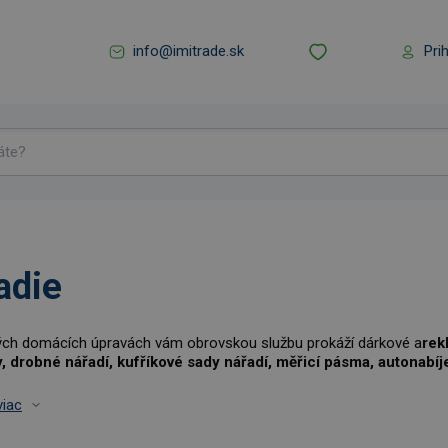
info@imitrade.sk
Pri
adie
ých domácích úpravách vám obrovskou službu prokáží dárkové a
rek
y, drobné nářadí, kufříkové sady nářadí, měřicí pásma, autonabí
viac