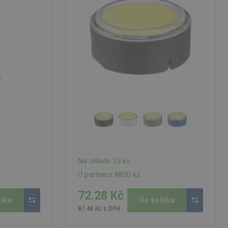
Na sklade 35 ks
U partnera 8800 ks
72.28 Kč
íka
Do košíka
87.46 Kč s DPH