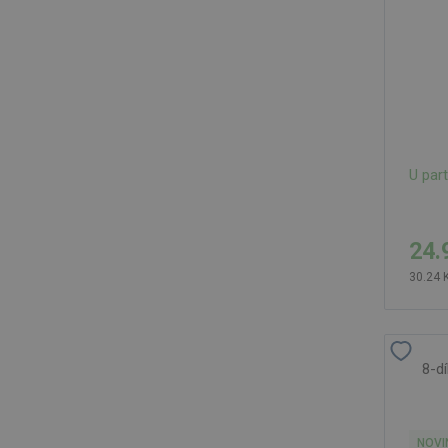
U par
24.
30.24 
8-dí
NOVI