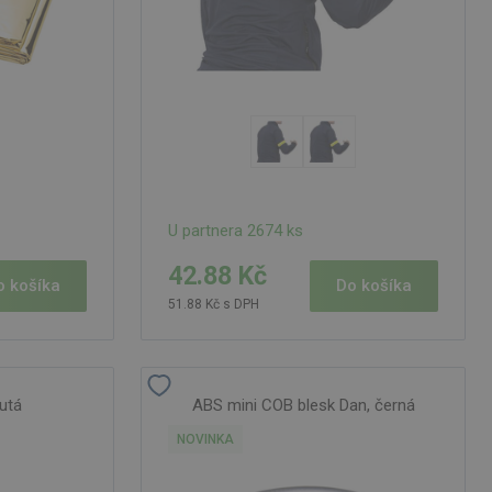
U partnera 2674 ks
42.88 Kč
o košíka
Do košíka
51.88 Kč s DPH
lutá
ABS mini COB blesk Dan, černá
NOVINKA