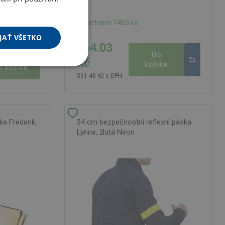
U partnera 1455 ks
JAŤ VŠETKO
464.03
Do
Kč
košíka
o košíka
561.48 Kč s DPH
a Frederik,
34 cm bezpečnostní reflexní páska
Lynne, žlutá Neon