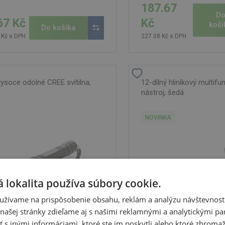
187.67
D
67 Kč
Kč
koší
Do košíka
 Kč s DPH
227.08 Kč s DPH
ysoce odolné CREE svítilna,
12-dílný hliníkový multifu
nástroj, šedá
NOVINKA
 lokalita používa súbory cookie.
užívame na prispôsobenie obsahu, reklám a analýzu návštevnosti
ašej stránky zdieľame aj s našimi reklamnými a analytickými par
 inými informáciami, ktoré ste im poskytli alebo ktoré zhromažd