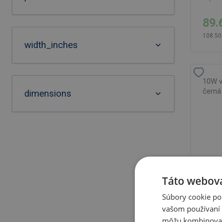
89.
108.50
width_inches
10W v
černá
dimensions
Táto webová
Súbory cookie po
vašom používaní n
môžu kombinovať s