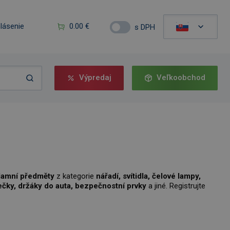
hlásenie
0.00 €
s DPH
Výpredaj
Veľkoobchod
lamní předměty
z kategorie
nářadí, svítidla, čelové lampy,
ječky, držáky do auta, bezpečnostní prvky
a jiné. Registrujte