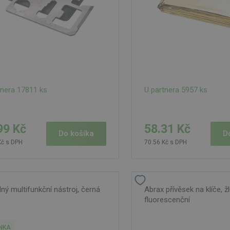
tnera 17811 ks
U partnera 5957 ks
99 Kč
58.31 Kč
Do košíka
D
Kč s DPH
70.56 Kč s DPH
lný multifunkční nástroj, černá
Abrax přívěsek na klíče, ž
fluorescenční
NKA