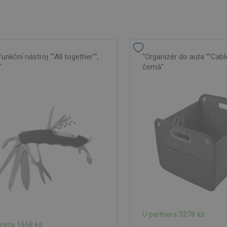
funkční nástroj ""All together"",
"Organizér do auta ""Cab
"
černá"
U partnera 3278 ks
tnera 1668 ks