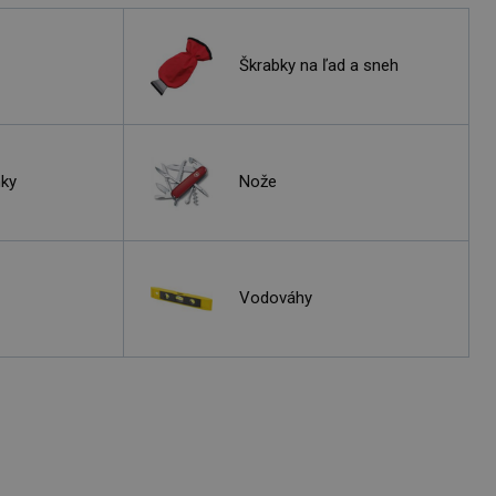
Škrabky na ľad a sneh
nky
Nože
Vodováhy