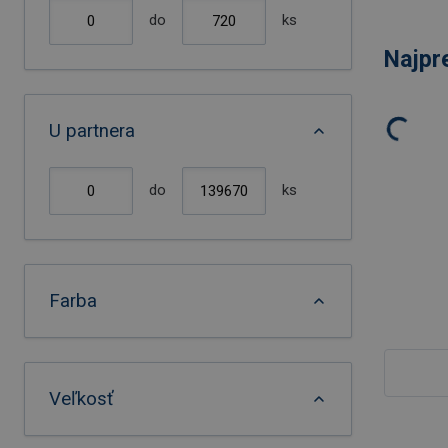
do
ks
Najpr
U partnera
do
ks
Farba
Veľkosť