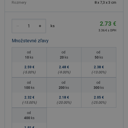
Rozmery
8 x 7,3 x 3 cm
2.73 €
ks
3.36 € s DPH
Množstevné zľavy
od
od
od
10
ks
20
ks
50
ks
2.59 €
2.48 €
2.38 €
(-
5.00
%)
(-
9.00
%)
(-
13.00
%)
od
od
od
100
ks
200
ks
300
ks
2.32 €
2.18 €
2.05 €
(-
15.00
%)
(-
20.00
%)
(-
25.00
%)
od
400
ks
1.91 €