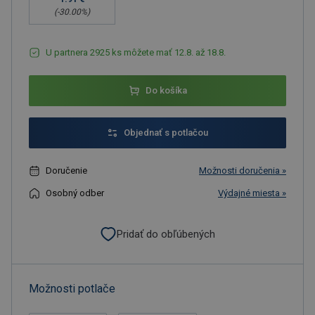
(-
30.00
%)
U partnera 2925 ks môžete mať 12.8. až 18.8.
Do košíka
Objednať s potlačou
Doručenie
Možnosti doručenia »
Osobný odber
Výdajné miesta »
Pridať do obľúbených
Možnosti potlače