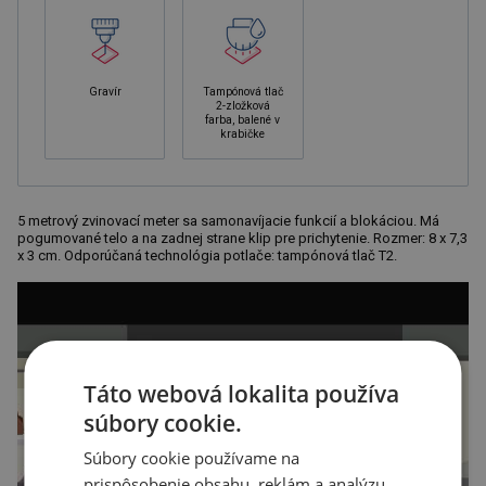
Gravír
Tampónová tlač
2-zložková
farba, balené v
krabičke
5 metrový zvinovací meter sa samonavíjacie funkcií a blokáciou. Má
pogumované telo a na zadnej strane klip pre prichytenie. Rozmer: 8 x 7,3
x 3 cm. Odporúčaná technológia potlače: tampónová tlač T2.
Táto webová lokalita používa
súbory cookie.
Súbory cookie používame na
prispôsobenie obsahu, reklám a analýzu