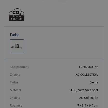
Farba
Kód produktu
F2202700RX2
Značka
XD COLLECTION
Farba
čierna
Materiál
ABS, Nerezová oceľ
Značka
XD Collection
Rozmery
7 x 3,4 x 6,4 cm