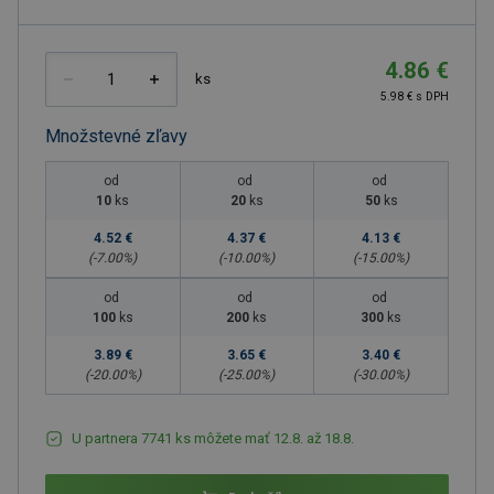
4.86 €
ks
5.98 € s DPH
Množstevné zľavy
od
od
od
10
ks
20
ks
50
ks
4.52 €
4.37 €
4.13 €
(-
7.00
%)
(-
10.00
%)
(-
15.00
%)
od
od
od
100
ks
200
ks
300
ks
3.89 €
3.65 €
3.40 €
(-
20.00
%)
(-
25.00
%)
(-
30.00
%)
U partnera 7741 ks môžete mať 12.8. až 18.8.