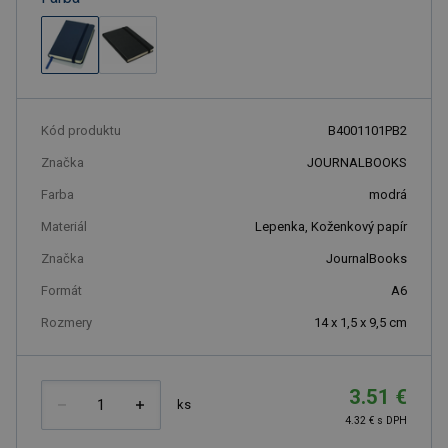
Kód produktu
B4001101PB2
Značka
JOURNALBOOKS
Farba
modrá
Materiál
Lepenka, Koženkový papír
Značka
JournalBooks
Formát
A6
Rozmery
14 x 1,5 x 9,5 cm
3.51 €
ks
4.32 € s DPH