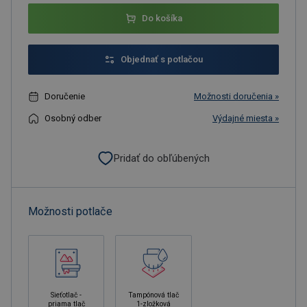
Do košíka
Objednať s potlačou
Doručenie
Možnosti doručenia »
Osobný odber
Výdajné miesta »
Pridať do obľúbených
Možnosti potlače
Sieťotlač -
Tampónová tlač
priama tlač
1-zložková