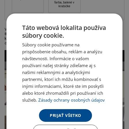
farba, balené v
krabičke
Táto webová lokalita používa
Vreckové zápisník A6 , pevné dosky, záložka, gumička pre uzatvorenie,
súbory cookie.
80 linkovaných listov, vrecko na zadnej strane. Balené v darčekovej
krabičke. Lepenka s papierom imitujúcim kožu. Rozmery: 14 x 1,5 x 9,5
cm.
Súbory cookie používame na
prispôsobenie obsahu, reklám a analýzu
návštevnosti. Informácie o vašom
používaní našej stránky zdieľame aj s
našimi reklamnými a analytickými
partnermi, ktorí ich môžu kombinovať s
inými informáciami, ktoré ste im poskytli
alebo ktoré zhromaždili pri používaní ich
služieb.
Zásady ochrany osobných údajov
PRIJAŤ VŠETKO