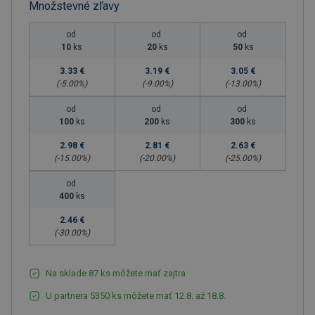
Množstevné zľavy
od
od
od
10
ks
20
ks
50
ks
3.33 €
3.19 €
3.05 €
(-
5.00
%)
(-
9.00
%)
(-
13.00
%)
od
od
od
100
ks
200
ks
300
ks
2.98 €
2.81 €
2.63 €
(-
15.00
%)
(-
20.00
%)
(-
25.00
%)
od
400
ks
2.46 €
(-
30.00
%)
Na sklade 87 ks môžete mať zajtra
U partnera 5350 ks môžete mať 12.8. až 18.8.