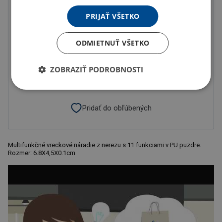
U partnera 21077 ks môžete mať 11.8. až 17.8.
PRIJAŤ VŠETKO
Do košíka
ODMIETNUŤ VŠETKO
Doručenie
Možnosti doručenia »
ZOBRAZIŤ PODROBNOSTI
Osobný odber
Výdajné miesta »
Pridať do obľúbených
Multifunkčné vreckové náradie z nerezu s 11 funkciami v PU puzdre.
Rozmer: 6.8X4,5X0.1cm