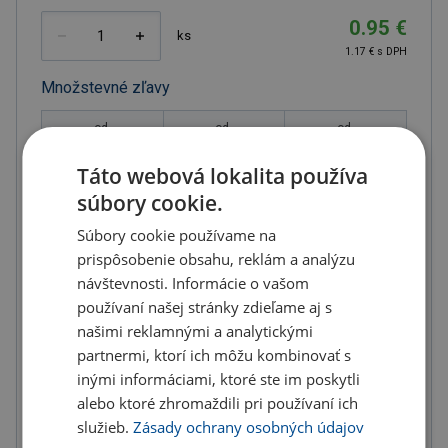
0.95 €
ks
1.17 € s DPH
Množstevné zľavy
od
od
od
10
ks
20
ks
50
ks
Táto webová lokalita používa
0.90 €
0.87 €
0.85 €
súbory cookie.
(-
5.00
%)
(-
8.00
%)
(-
11.00
%)
Súbory cookie používame na
od
od
od
100
ks
200
ks
300
ks
prispôsobenie obsahu, reklám a analýzu
návštevnosti. Informácie o vašom
0.81 €
0.76 €
0.71 €
používaní našej stránky zdieľame aj s
(-
15.00
%)
(-
20.00
%)
(-
25.00
%)
našimi reklamnými a analytickými
od
partnermi, ktorí ich môžu kombinovať s
400
ks
inými informáciami, ktoré ste im poskytli
0.67 €
alebo ktoré zhromaždili pri používaní ich
(-
30.00
%)
služieb.
Zásady ochrany osobných údajov