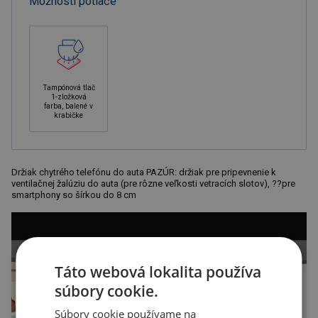
Možnosti potlače
Tampónová tlač
1-zložková
farba, balené v
krabičke
Držiak chytrého telefónu do auta PAZÚR: držiak pre pripevnenie k
ventilačnej žalúziu do auta (pre rôzne veľkosti vetracích slotov), ??pre
smartphony so šírkou do 8 cm
Táto webová lokalita používa
súbory cookie.
Súbory cookie používame na