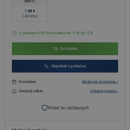
400
ks
1.88 €
(-
30.00
%)
U partnera 9797 ks môžete mať 11.8. až 17.8.
Do košíka
Objednať s potlačou
Doručenie
Možnosti doručenia »
Osobný odber
Výdajné miesta »
Pridať do obľúbených