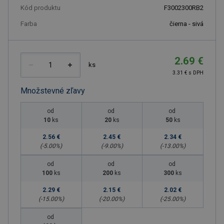
Kód produktu
F3002300RB2
Farba
čierna - sivá
2.69 €
ks
3.31 € s DPH
Množstevné zľavy
od
od
od
10
ks
20
ks
50
ks
2.56 €
2.45 €
2.34 €
(-
5.00
%)
(-
9.00
%)
(-
13.00
%)
od
od
od
100
ks
200
ks
300
ks
2.29 €
2.15 €
2.02 €
(-
15.00
%)
(-
20.00
%)
(-
25.00
%)
od