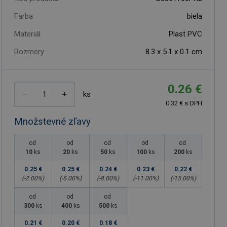
Farba
biela
Materiál
Plast PVC
Rozmery
8.3 x 5.1 x 0.1 cm
0.26 €
ks
0.32 € s DPH
Množstevné zľavy
od
od
od
od
od
10
ks
20
ks
50
ks
100
ks
200
ks
0.25 €
0.25 €
0.24 €
0.23 €
0.22 €
(-
2.00
%)
(-
5.00
%)
(-
8.00
%)
(-
11.00
%)
(-
15.00
%)
od
od
od
300
ks
400
ks
500
ks
0.21 €
0.20 €
0.18 €