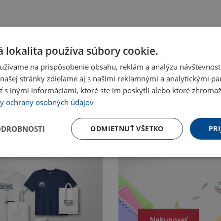
 lokalita používa súbory cookie.
užívame na prispôsobenie obsahu, reklám a analýzu návštevnosti
ašej stránky zdieľame aj s našimi reklamnými a analytickými par
 inými informáciami, ktoré ste im poskytli alebo ktoré zhromažd
y ochrany osobných údajov
ODROBNOSTI
ODMIETNUŤ VŠETKO
PRI
Nakupovať