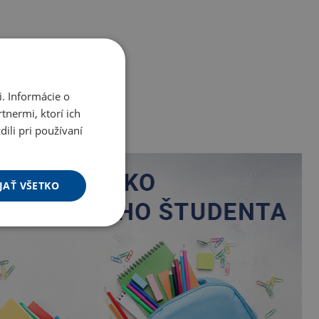
. Informácie o
tnermi, ktorí ich
ili pri používaní
JAŤ VŠETKO