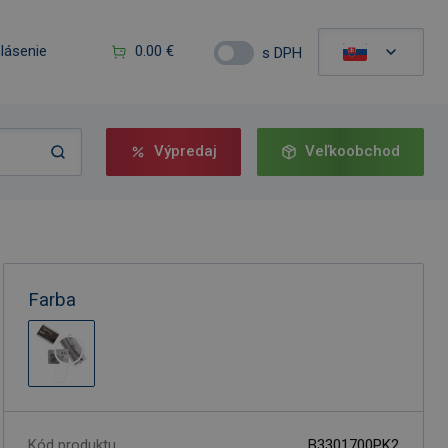
hlásenie
0.00 €
s DPH
Výpredaj
Veľkoobchod
Farba
Kód produktu
B3301700PK2