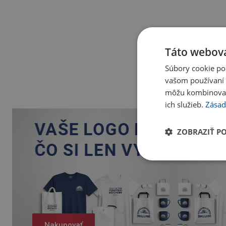
Táto webová
Súbory cookie po
vašom používaní n
môžu kombinovať s
ich služieb.
Zásad
ZOBRAZIŤ P
Nakupovať