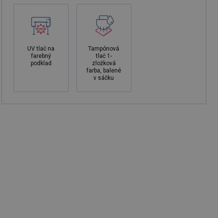
UV tlač na
Tampónová
farebný
tlač 1-
podklad
zložková
farba, balené
v sáčku