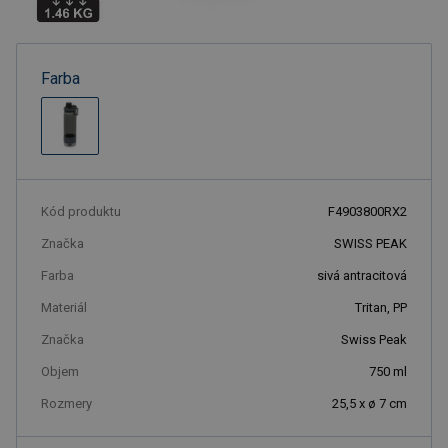
Farba
Kód produktu
F4903800RX2
Značka
SWISS PEAK
Farba
sivá antracitová
Materiál
Tritan, PP
Značka
Swiss Peak
Objem
750
ml
Rozmery
25,5 x ø 7 cm