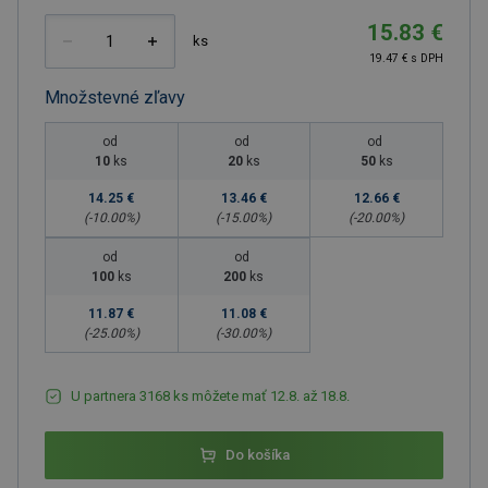
15.83 €
ks
19.47 € s DPH
Množstevné zľavy
od
od
od
10
ks
20
ks
50
ks
14.25 €
13.46 €
12.66 €
(-
10.00
%)
(-
15.00
%)
(-
20.00
%)
od
od
100
ks
200
ks
11.87 €
11.08 €
(-
25.00
%)
(-
30.00
%)
U partnera 3168 ks môžete mať 12.8. až 18.8.
Do košíka