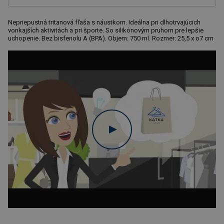
Nepriepustná tritanová fľaša s náustkom. Ideálna pri dlhotrvajúcich
vonkajších aktivitách a pri športe. So silikónovým pruhom pre lepšie
uchopenie. Bez bisfenolu A (BPA). Objem: 750 ml. Rozmer: 25,5 x o7 cm