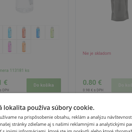
Nie je skladom
tnera 113181 ks
0.80 €
1 €
Do koš
Do košíka
0.98 € s DPH
 s DPH
 lokalita používa súbory cookie.
užívame na prispôsobenie obsahu, reklám a analýzu návštevnosti
ol skladacia RPET fľaša, modrá
Cloody sklenená športová
modrá
ašej stránky zdieľame aj s našimi reklamnými a analytickými par
NKA
 inými informáciami, ktoré ste im poskytli alebo ktoré zhromažd