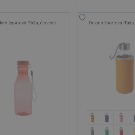
rlam športová fľaša, červená
Dokath športová fľaša