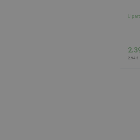
U par
2.3
2.94 €