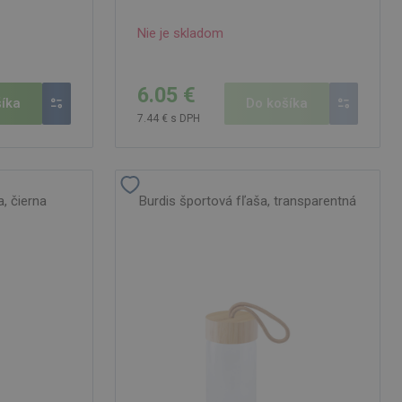
Nie je skladom
6.05 €
íka
Do košíka
7.44 € s DPH
, čierna
Burdis športová fľaša, transparentná