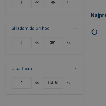
do
€
Najpr
Skladom do 24 hod
do
ks
U partnera
do
ks