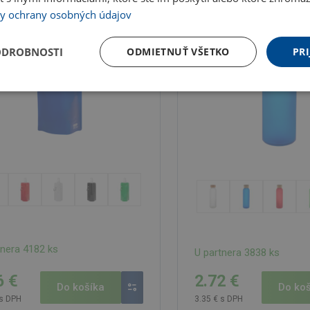
y ochrany osobných údajov
ODROBNOSTI
ODMIETNUŤ VŠETKO
PRI
tnera 4182 ks
U partnera 3838 ks
6 €
2.72 €
Do košíka
Do koš
 s DPH
3.35 € s DPH