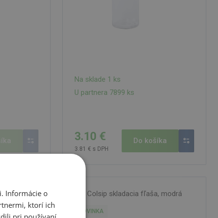
Na sklade 1 ks
U partnera 7899 ks
3.10 €
íka
Do košíka
3.81 € s DPH
. Informácie o
 fľaša,
Colsip skladacia fľaša, modrá
tnermi, ktorí ich
NOVINKA
ili pri používaní