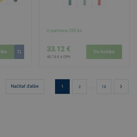
U partnera 220 ks
33.12 €
íka
Do košíka
40.74 € s DPH
Načítať ďalšie
...
1
2
10