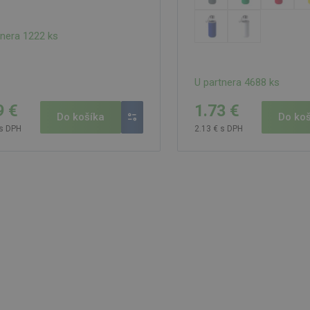
tnera 1222 ks
U partnera 4688 ks
9 €
1.73 €
Do košíka
Do koš
 s DPH
2.13 € s DPH