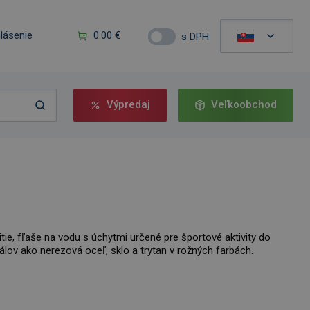
hlásenie
0.00 €
s DPH
Výpredaj
Veľkoobchod
tie, fľaše na vodu s úchytmi určené pre športové aktivity do
riálov ako nerezová oceľ, sklo a trytan v rožných farbách.