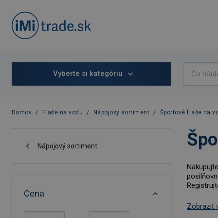
Vyberte si kategóriu
Domov
/
Fľaše na vodu
/
Nápojový sortiment
/
Športové fľaše na v
Špo
Nápojový sortiment
Nakupujte
posilňovn
Registrujt
Cena
Zobraziť 