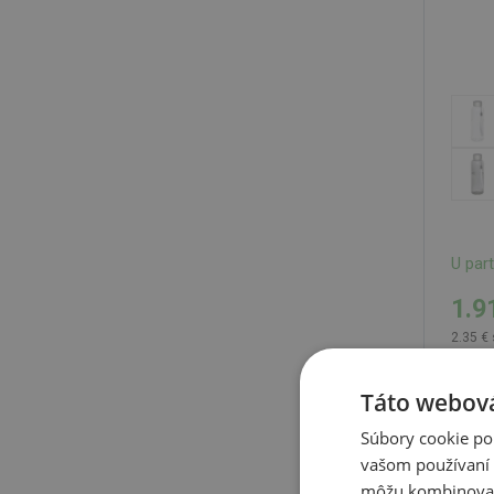
U par
1.9
2.35 €
Táto webová
Súbory cookie po
Carab
vašom používaní n
NOVI
môžu kombinovať s