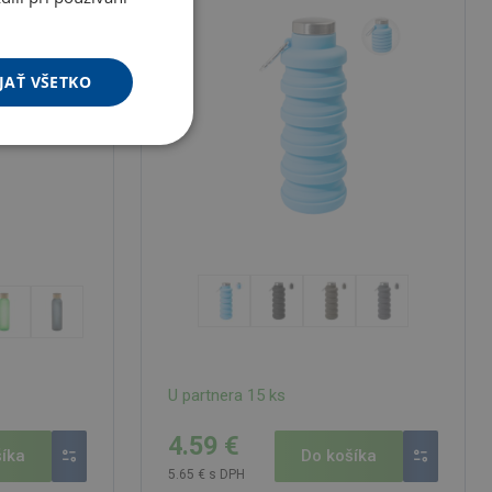
JAŤ VŠETKO
U partnera 15 ks
4.59 €
íka
Do košíka
5.65 € s DPH