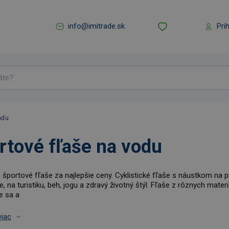
info@imitrade.sk
Pri
odu
rtové fľaše na vodu
 športové fľaše za najlepšie ceny. Cyklistické fľaše s náustkom na pi
e, na turistiku, beh, jogu a zdravý životný štýl. Fľaše z rôznych mate
e sa a
viac