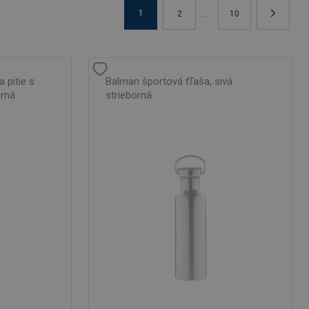
...
1
2
10
 pitie s
Balman športová fľaša, sivá
orná
strieborná