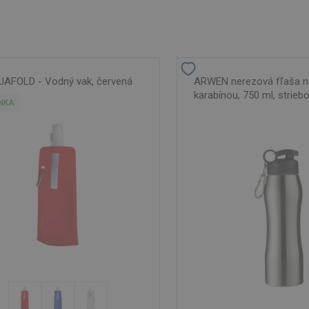
AFOLD - Vodný vak, červená
ARWEN nerezová fľaša na
karabínou, 750 ml, strieb
NKA