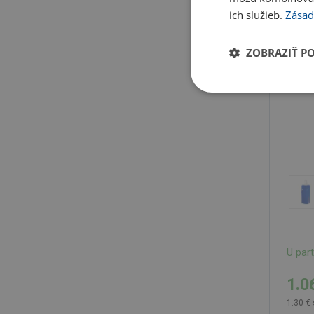
ich služieb.
Zásad
ZOBRAZIŤ P
U par
1.0
1.30 €