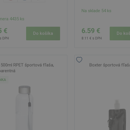
Na sklade 54 ks
tnera 4435 ks
5 €
6.59 €
Do košíka
Do koš
 s DPH
8.11 € s DPH
 500ml RPET športová fľaša,
Boxter športová fľaša
parentná
NKA