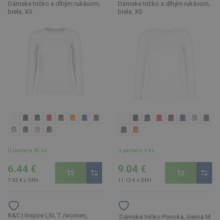
Dámske tričko s dlhým rukávom,
Dámske tričko s dlhým rukávom,
biela, XS
biela, XS
U partnera 85 ks
U partnera 4 ks
6.44 €
9.04 €
7.92 € s DPH
11.12 € s DPH
B&C | Inspire LSL T /women,
Dámske tričko Ponoka, čierna M