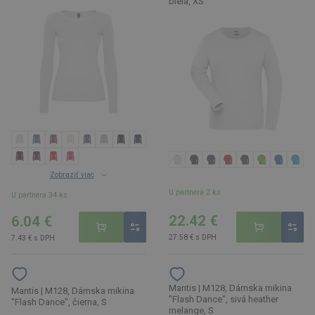
biela, XS
Zobraziť viac
U partnera 2 ks
U partnera 34 ks
22.42 €
6.04 €
27.58 € s DPH
7.43 € s DPH
Mantis | M128, Dámska mikina
Mantis | M128, Dámska mikina
"Flash Dance", sivá heather
"Flash Dance", čierna, S
melange, S