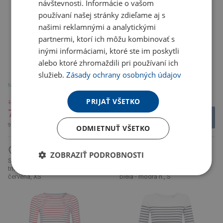
návštevnosti. Informácie o vašom
používaní našej stránky zdieľame aj s
našimi reklamnými a analytickými
partnermi, ktorí ich môžu kombinovať s
inými informáciami, ktoré ste im poskytli
alebo ktoré zhromaždili pri používaní ich
služieb.
Zásady ochrany osobných údajov
Na sklade 1 ks
U partnera 134 ks
PRIJAŤ VŠETKO
12.37 €
7.64 €
7.40 €
9.40 € s DPH
9.10 € s DPH
ODMIETNUŤ VŠETKO
ZOBRAZIŤ PODROBNOSTI
SOL'S | Marine Women, Dámske
SOL'S | Matelot LSL Women,
tričko s dl. rukávom, biela -
Dámske tričko s dl. rukávom,
červená, XS
biela - modrá n., S