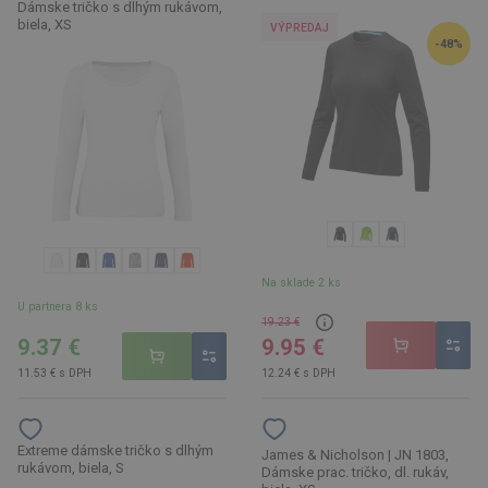
Dámske tričko s dlhým rukávom,
biela, XS
VÝPREDAJ
-48%
Na sklade 2 ks
U partnera 8 ks
19.23 €
9.37 €
9.95 €
11.53 € s DPH
12.24 € s DPH
Extreme dámske tričko s dlhým
James & Nicholson | JN 1803,
rukávom, biela, S
Dámske prac. tričko, dl. rukáv,