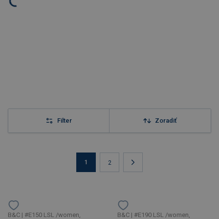
Filter
Zoradiť
1
2
B&C | #E150 LSL /women,
B&C | #E190 LSL /women,