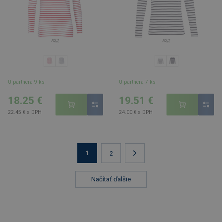
U partnera 9 ks
U partnera 7 ks
18.25 €
19.51 €
22.45 € s DPH
24.00 € s DPH
1
2
Načítať ďalšie