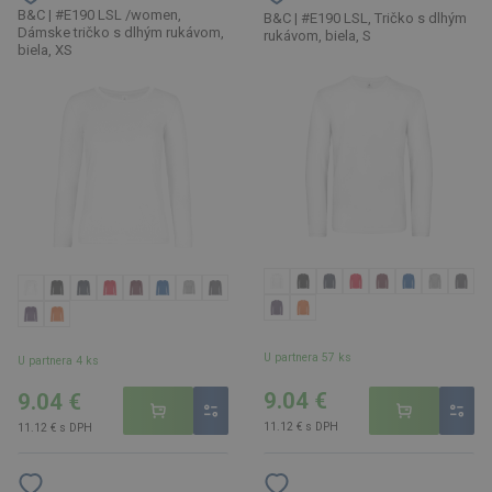
B&C | #E190 LSL /women,
B&C | #E190 LSL, Tričko s dlhým
Dámske tričko s dlhým rukávom,
rukávom, biela, S
biela, XS
U partnera 57 ks
U partnera 4 ks
9.04 €
9.04 €
11.12 € s DPH
11.12 € s DPH