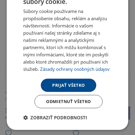
súbory cookie.
B&C | #E150, Tričko, biela, M
B&C | #E190 /women, Dámske
tričko, biela, XS
Súbory cookie používame na
prispôsobenie obsahu, reklám a analýzu
návštevnosti. Informácie o vašom
používaní našej stránky zdieľame aj s
našimi reklamnými a analytickými
partnermi, ktorí ich môžu kombinovať s
inými informáciami, ktoré ste im poskytli
alebo ktoré zhromaždili pri používaní ich
služieb.
Zásady ochrany osobných údajov
Zobraziť viac
PRIJAŤ VŠETKO
Zobraziť viac
Na sklade 4 ks
U partnera 18 ks
U partnera 7541 ks
ODMIETNUŤ VŠETKO
3.46 €
4.42 €
ZOBRAZIŤ PODROBNOSTI
4.26 € s DPH
5.44 € s DPH