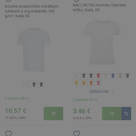
B&C | #E150 /women, Dámske
Azurite unisex tričko s krátkym
tričko, biela, XS
rukávom z org.materiálu 160
g/m², biela XS
Zobraziť viac
U partnera 89 ks
U partnera 63 ks
10.57 €
3.46 €
13.00 € s DPH
4.26 € s DPH