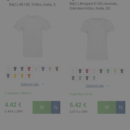
B&C | #Inspire E150 /women,
B&C | #E190, Tričko, biela, S
Dámske tričko, biela, XS
Zobraziť viac
Zobraziť viac
U partnera 1038 ks
U partnera 34 ks
4.42 €
5.42 €
5.44 € s DPH
6.67 € s DPH