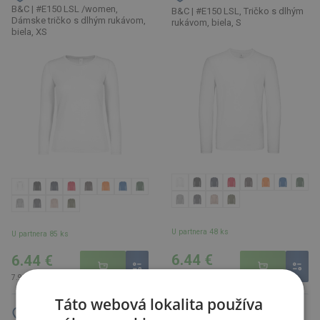
B&C | #E150 LSL /women,
B&C | #E150 LSL, Tričko s dlhým
Dámske tričko s dlhým rukávom,
rukávom, biela, S
biela, XS
U partnera 48 ks
U partnera 85 ks
6.44 €
6.44 €
7.92 € s DPH
7.92 € s DPH
Táto webová lokalita používa