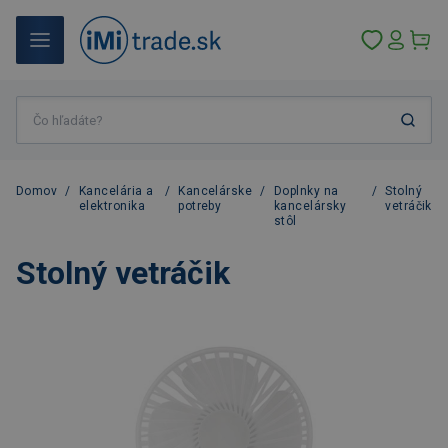
Domov
/
Kancelária a
/
Kancelárske
/
Doplnky na
/
Stolný
elektronika
potreby
kancelársky
vetráčik
stôl
Stolný vetráčik