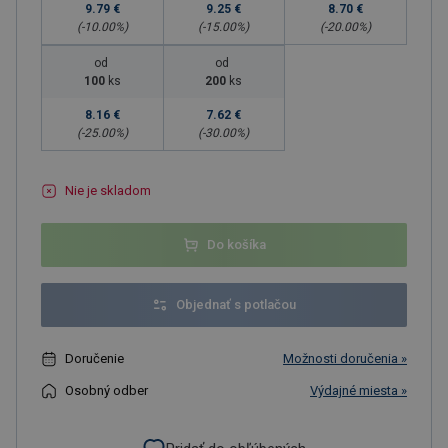
9.79 €
9.25 €
8.70 €
(-
10.00
%)
(-
15.00
%)
(-
20.00
%)
od
od
100
ks
200
ks
8.16 €
7.62 €
(-
25.00
%)
(-
30.00
%)
Nie je skladom
Do košíka
Objednať s potlačou
Doručenie
Možnosti doručenia »
Osobný odber
Výdajné miesta »