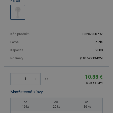
Farba
Kód produktu
B3202200PD2
Farba
biela
Kapacita
2000
Rozmery
Ø10.5X21X4CM
10.88 €
ks
13.38 € s DPH
Množstevné zľavy
od
od
od
10
ks
20
ks
50
ks