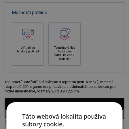
Možnosti potlače
UV tlač na
Tampónová tlač
farebný podklad
1-zložková
farba, balené v
krabičke
Teplomer "Comfort" s displejom s teplotou (min. & max.), meracie
rozpätie 0-50°, s gumovou prísavkou a odnímateľnou strieškou pre
rôzne umiestnenie, rozmery 9,7 x 8,9 x 2,5 cm.
Táto webová lokalita používa
súbory cookie.