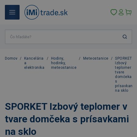
Domov
/
Kancelária
/
Hodiny,
/
Meteostanice
/
SPORKET
a
hodinky,
Izbový
elektronika
meteostanice
teplomer v
tvare
domčeka
s
prísavkami
na sklo
SPORKET Izbový teplomer v
tvare domčeka s prísavkami
na sklo