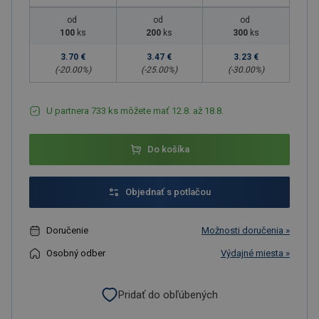
od
od
od
100
ks
200
ks
300
ks
3.70 €
3.47 €
3.23 €
(-
20.00
%)
(-
25.00
%)
(-
30.00
%)
U partnera 733 ks môžete mať 12.8. až 18.8.
Do košíka
Objednať s potlačou
Doručenie
Možnosti doručenia »
Osobný odber
Výdajné miesta »
Pridať do obľúbených