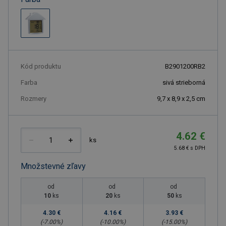
Kód produktu
B2901200RB2
Farba
sivá strieborná
Rozmery
9,7 x 8,9 x 2,5 cm
4.62 €
ks
5.68 € s DPH
Množstevné zľavy
od
od
od
10
ks
20
ks
50
ks
4.30 €
4.16 €
3.93 €
(-
7.00
%)
(-
10.00
%)
(-
15.00
%)