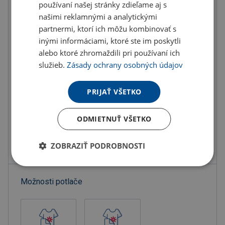
používaní našej stránky zdieľame aj s
U partnera 7204 ks môžete mať 12.8. až 18.8.
našimi reklamnými a analytickými
partnermi, ktorí ich môžu kombinovať s
inými informáciami, ktoré ste im poskytli
Do košíka
alebo ktoré zhromaždili pri používaní ich
služieb.
Zásady ochrany osobných údajov
Objednať s potlačou
PRIJAŤ VŠETKO
Doručenie
Možnosti doručenia »
Osobný odber
Výdajné miesta »
ODMIETNUŤ VŠETKO
Pridať do obľúbených
ZOBRAZIŤ PODROBNOSTI
Možnosti potlače