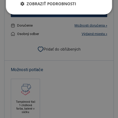
ZOBRAZIŤ PODROBNOSTI
Objednať s potlačou
Doručenie
Možnosti doručenia »
Osobný odber
Výdajné miesta »
Pridať do obľúbených
Možnosti potlače
Tampónová tlač
1-zložková
farba, balené v
sáčku