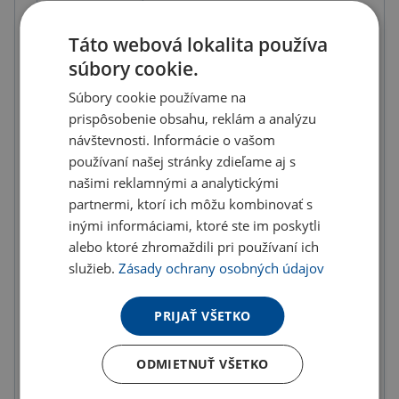
7.68 €
ks
9.45 € s DPH
Táto webová lokalita používa
Množstevné zľavy
súbory cookie.
Súbory cookie používame na
od
od
od
10
ks
20
ks
50
ks
prispôsobenie obsahu, reklám a analýzu
návštevnosti. Informácie o vašom
7.14 €
6.91 €
6.53 €
používaní našej stránky zdieľame aj s
(-
7.00
%)
(-
10.00
%)
(-
15.00
%)
našimi reklamnými a analytickými
od
od
od
partnermi, ktorí ich môžu kombinovať s
100
ks
200
ks
300
ks
inými informáciami, ktoré ste im poskytli
6.14 €
5.76 €
5.38 €
alebo ktoré zhromaždili pri používaní ich
(-
20.00
%)
(-
25.00
%)
(-
30.00
%)
služieb.
Zásady ochrany osobných údajov
Na sklade 21 ks môžete mať zajtra
PRIJAŤ VŠETKO
U partnera 3343 ks môžete mať 11.8. až 17.8.
ODMIETNUŤ VŠETKO
Do košíka