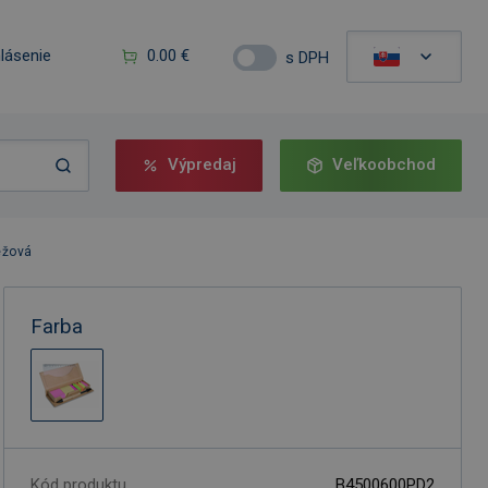
hlásenie
0.00 €
s DPH
Výpredaj
Veľkoobchod
éžová
Farba
Kód produktu
B4500600PD2