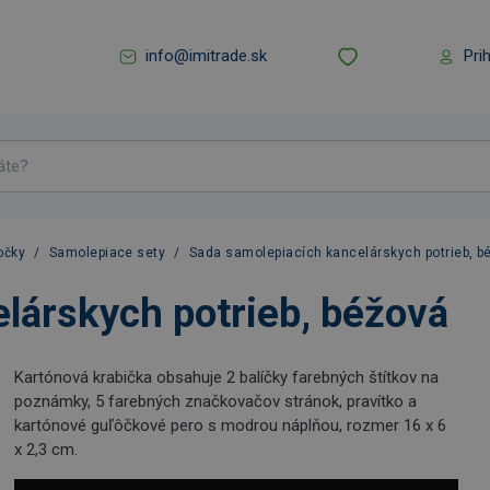
info@imitrade.sk
Pri
očky
/
Samolepiace sety
/
Sada samolepiacích kancelárskych potrieb, b
lárskych potrieb, béžová
Kartónová krabička obsahuje 2 balíčky farebných štítkov na
poznámky, 5 farebných značkovačov stránok, pravítko a
kartónové guľôčkové pero s modrou náplňou, rozmer 16 x 6
x 2,3 cm.