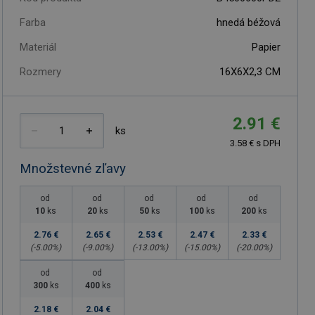
Farba
hnedá béžová
Materiál
Papier
Rozmery
16X6X2,3 CM
2.91 €
ks
3.58 € s DPH
Množstevné zľavy
od
od
od
od
od
10
ks
20
ks
50
ks
100
ks
200
ks
2.76 €
2.65 €
2.53 €
2.47 €
2.33 €
(-
5.00
%)
(-
9.00
%)
(-
13.00
%)
(-
15.00
%)
(-
20.00
%)
od
od
300
ks
400
ks
2.18 €
2.04 €