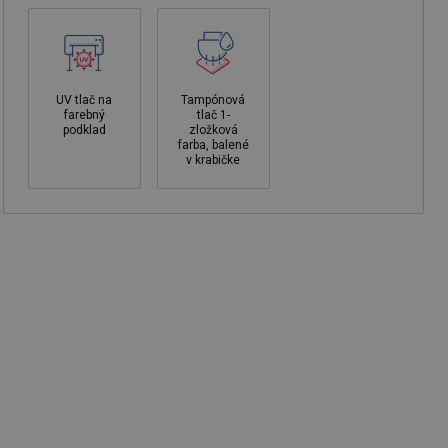
UV tlač na
Tampónová
farebný
tlač 1-
podklad
zložková
farba, balené
v krabičke