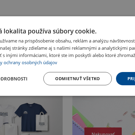
 lokalita používa súbory cookie.
užívame na prispôsobenie obsahu, reklám a analýzu návštevnosti
ašej stránky zdieľame aj s našimi reklamnými a analytickými par
 inými informáciami, ktoré ste im poskytli alebo ktoré zhromažd
y ochrany osobných údajov
ODROBNOSTI
ODMIETNUŤ VŠETKO
PRI
Nakupovať