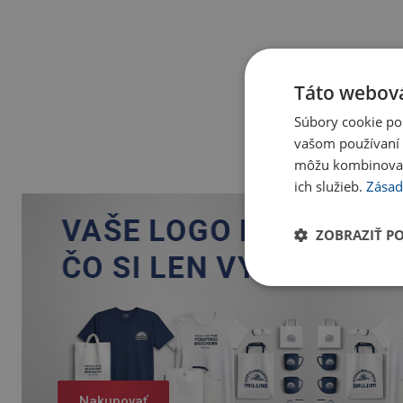
Táto webová
Súbory cookie po
vašom používaní n
môžu kombinovať s
ich služieb.
Zásad
ZOBRAZIŤ P
Nakupovať