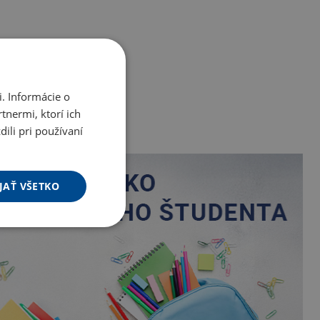
. Informácie o
tnermi, ktorí ich
ili pri používaní
JAŤ VŠETKO