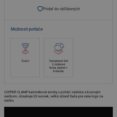
Pridať do obľúbených
Možnosti potlače
Gravír
Tampónová tlač
2-zložková
farba, balené v
krabičke
COPPER CLAMP kartotékové svorky v pohári: nádoba s kovovým
viečkom, obsahuje 20 svoriek, veľká oblasť tlače pre vaše logo na
viečku