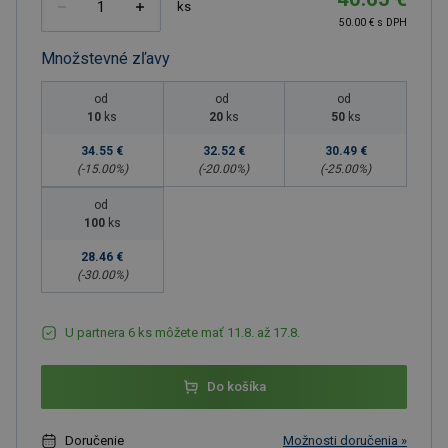
ks
50.00 € s DPH
Množstevné zľavy
od
od
od
10
ks
20
ks
50
ks
34.55 €
32.52 €
30.49 €
(-
15.00
%)
(-
20.00
%)
(-
25.00
%)
od
100
ks
28.46 €
(-
30.00
%)
U partnera 6 ks môžete mať 11.8. až 17.8.
Do košíka
Doručenie
Možnosti doručenia »