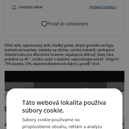
Osobný odber
Výdajné miesta »
Pridať do obľúbených
Dlhší strih, vypasovaný strih, hladký golier, skrytá gombíková léga,
koktailové manžety, záševky na chrbte, odolný materiál, vynikajúce
držanie tvaru pre dlhodobé nosenie, regulujúca vlhkosť, Easy Care,
prateľné na 40 °, možno sušiť v sušičke, nepoužívajte aviváž. 130g/m²,
75% bavlna, 25% elastomultiesterové vlákno Lycra® T414
Táto webová lokalita používa
súbory cookie.
Súbory cookie používame na
prispôsobenie obsahu, reklám a analýzu