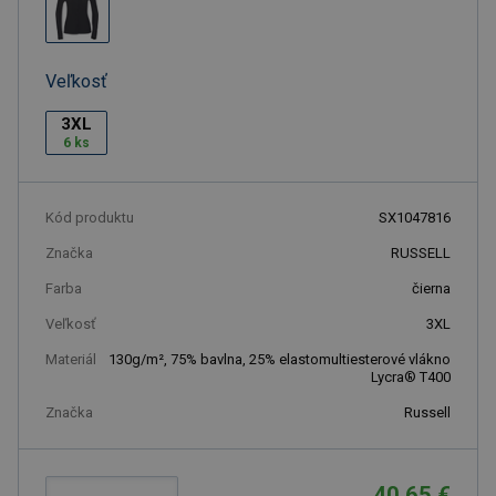
Veľkosť
3XL
6 ks
Kód produktu
SX1047816
Značka
RUSSELL
Farba
čierna
Veľkosť
3XL
Materiál
130g/m², 75% bavlna, 25% elastomultiesterové vlákno
Lycra® T400
Značka
Russell
40.65 €