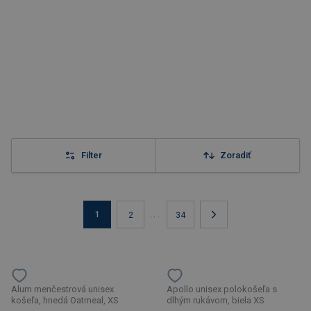
Filter
Zoradiť
1
...
2
34
Alum menčestrová unisex
Apollo unisex polokošeľa s
košeľa, hnedá Oatmeal, XS
dlhým rukávom, biela XS