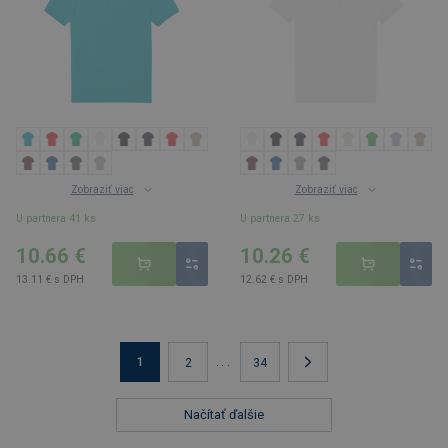
Zobraziť viac
Zobraziť viac
U partnera 41 ks
U partnera 27 ks
10.66 €
10.26 €
13.11 € s DPH
12.62 € s DPH
1
...
2
34
Načítať ďalšie