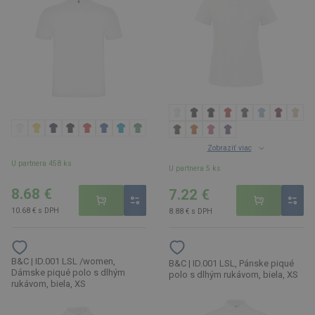
Zobraziť viac
U partnera 458 ks
U partnera 5 ks
8.68 €
7.22 €
10.68 € s DPH
8.88 € s DPH
B&C | ID.001 LSL /women,
B&C | ID.001 LSL, Pánske piqué
Dámske piqué polo s dlhým
polo s dlhým rukávom, biela, XS
rukávom, biela, XS