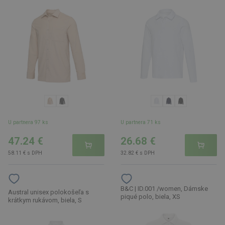
U partnera 97 ks
U partnera 71 ks
47.24 €
26.68 €
58.11 € s DPH
32.82 € s DPH
B&C | ID.001 /women, Dámske
Austral unisex polokošeľa s
piqué polo, biela, XS
krátkym rukávom, biela, S