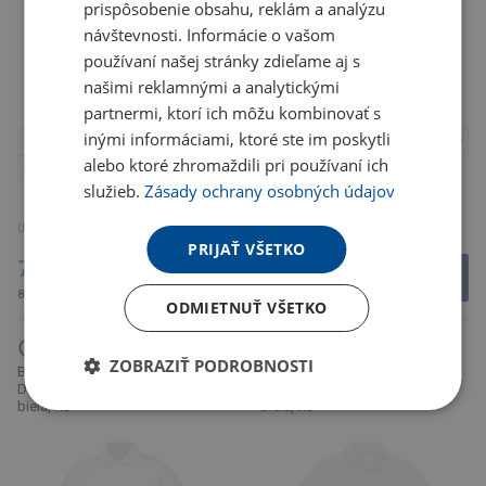
prispôsobenie obsahu, reklám a analýzu
návštevnosti. Informácie o vašom
používaní našej stránky zdieľame aj s
našimi reklamnými a analytickými
partnermi, ktorí ich môžu kombinovať s
inými informáciami, ktoré ste im poskytli
alebo ktoré zhromaždili pri používaní ich
služieb.
Zásady ochrany osobných údajov
Zobraziť viac
Zobraziť viac
U partnera 51 ks
U partnera 69 ks
PRIJAŤ VŠETKO
7.22 €
9.57 €
8.88 € s DPH
11.77 € s DPH
ODMIETNUŤ VŠETKO
ZOBRAZIŤ PODROBNOSTI
B&C | Inspire Polo /women,
B&C | My Eco Polo 65/35
Dámske piqué polo z bio bavlny,
/women, Dámske piqué polo,
biela, XS
biela, XS