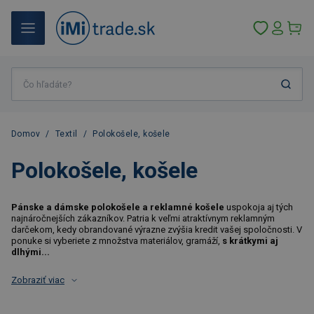
Domov
/
Textil
/
Polokošele, košele
Polokošele, košele
Pánske a dámske polokošele a reklamné košele
uspokoja aj tých
najnáročnejších zákazníkov. Patria k veľmi atraktívnym reklamným
darčekom, kedy obrandované výrazne zvýšia kredit vašej spoločnosti. V
ponuke si vyberiete z množstva materiálov, gramáží,
s krátkymi aj
dlhými...
Zobraziť viac