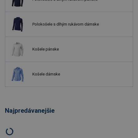
Polokošele s dlhým rukávom dámske
Košele pánske
Košele dámske
Najpredávanejšie