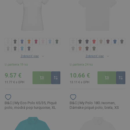
Zobraziť viac
Zobraziť viac
U partnera 19 ks
U partnera 24 ks
9.57 €
10.66 €
11.77 € s DPH
13.11 € s DPH
B&C | My Eco Polo 65/35, Piqué
B&C | My Polo 180 /women,
polo, modrá pop turquoise, XL
Dámske piqué polo, biela, XS