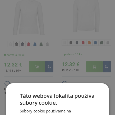
U partnera 16 ks
U partnera 80 ks
12.32 €
12.32 €
15.15 € s DPH
15.15 € s DPH
B&C | ID.001, Piqué polo, biela,
B&C | Inspire Polo /men, Pánske
XS
piqué polo z bio bavlny, biela, S
Táto webová lokalita používa
súbory cookie.
Súbory cookie používame na