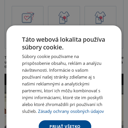
Výšivka
Digitálna
Transférová
transferová tlač
priama tlač
Táto webová lokalita používa
súbory cookie.
Súbory cookie používame na
Tieto čierne rukavice z mäkkého akrylu majú palec a ukazovák špeciálne
upravený pre použitie dotykových obrazoviek . Odporúčaná technológia
prispôsobenie obsahu, reklám a analýzu
tlače: sieťotlač S2 Rozmer: jedna veľkosť.
návštevnosti. Informácie o vašom
používaní našej stránky zdieľame aj s
našimi reklamnými a analytickými
partnermi, ktorí ich môžu kombinovať s
inými informáciami, ktoré ste im poskytli
alebo ktoré zhromaždili pri používaní ich
služieb.
Zásady ochrany osobných údajov
PRIJAŤ VŠETKO