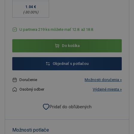
1.04 €
(-
30.00
%)
U partnera 219 ks môžete mať 12.8. až 18.8.
Do košíka
Objednať s potlačou
Doručenie
Možnosti doručenia »
Osobný odber
Výdajné miesta »
Pridať do obľúbených
Možnosti potlače