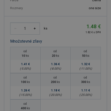
Farba
čierna
Rozmery
one size
1.48 €
ks
1.82 € s DPH
Množstevné zľavy
od
od
od
10
ks
20
ks
50
ks
1.41 €
1.36 €
1.32 €
(-
5.00
%)
(-
8.00
%)
(-
11.00
%)
od
od
od
100
ks
200
ks
300
ks
1.26 €
1.18 €
1.11 €
(-
15.00
%)
(-
20.00
%)
(-
25.00
%)
od
400
ks